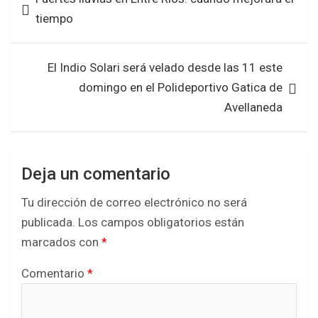
o
A
de
tiempo
o
p
entradas
k
p
El Indio Solari será velado desde las 11 este
domingo en el Polideportivo Gatica de
Avellaneda
Deja un comentario
Tu dirección de correo electrónico no será
publicada.
Los campos obligatorios están
marcados con
*
Comentario
*