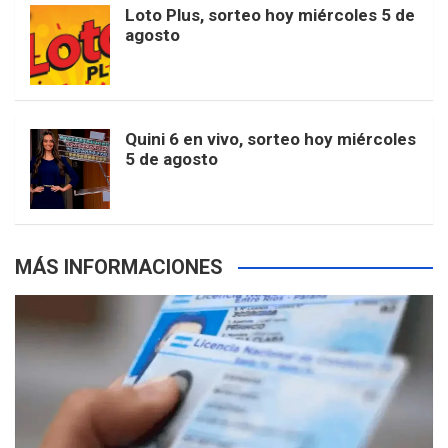
Loto Plus, sorteo hoy miércoles 5 de
e
b
agosto
k
a
s
a
r
e
m
t
p
Quini 6 en vivo, sorteo hoy miércoles
5 de agosto
s
MÁS INFORMACIONES