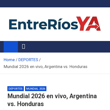
Skip
to
content
Noticias de Entre Ríos
Información de toda la provincia ahora
Home
DEPORTES
Mundial 2026 en vivo, Argentina vs. Honduras
DEPORTES
MUNDIAL 2026
Mundial 2026 en vivo, Argentina
vs. Honduras