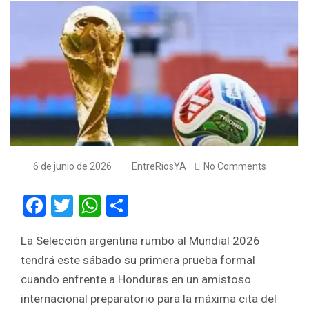
6 de junio de 2026
EntreRíosYA
No Comments
F
T
W
S
a
wi
h
h
La Selección argentina rumbo al Mundial 2026
ce
tt
at
ar
tendrá este sábado su primera prueba formal
b
er
s
e
cuando enfrente a Honduras en un amistoso
o
A
internacional preparatorio para la máxima cita del