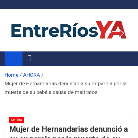
Skip
to
content
Noticias de Entre Ríos
Información de toda la provincia ahora
Home
AHORA
Mujer de Hernandarias denunció a su ex pareja por la
muerte de su bebé a causa de maltratos
AHORA
Mujer de Hernandarias denunció a