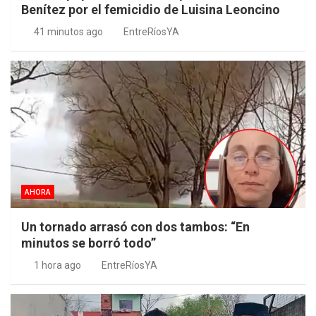
Benítez por el femicidio de Luisina Leoncino
41 minutos ago
EntreRíosYA
AHORA
Un tornado arrasó con dos tambos: “En
minutos se borró todo”
1 hora ago
EntreRíosYA