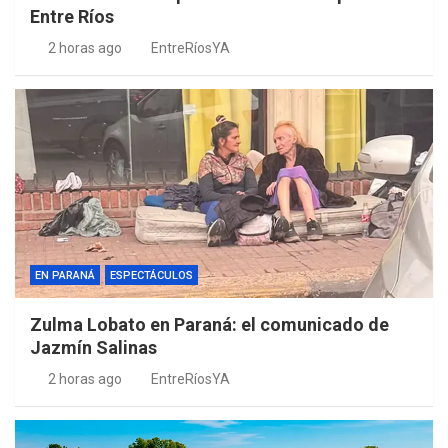
Entre Ríos
2 horas ago
EntreRíosYA
EN PARANÁ
ESPECTÁCULOS
Zulma Lobato en Paraná: el comunicado de
Jazmín Salinas
2 horas ago
EntreRíosYA