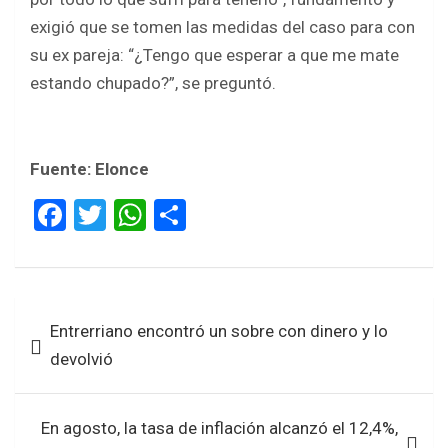
exigió que se tomen las medidas del caso para con
su ex pareja: “¿Tengo que esperar a que me mate
estando chupado?”, se preguntó.
Fuente: Elonce
F
T
W
S
a
wi
h
h
ce
tt
at
ar
b
er
s
e
Navegación
Entrerriano encontró un sobre con dinero y lo
o
A
de
devolvió
o
p
entradas
k
p
En agosto, la tasa de inflación alcanzó el 12,4%,