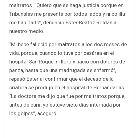
b
er
s
e
maltratos. “Quiero que se haga justicia porque en
o
A
Tribunales me presenté por todos lados y ni bolilla
o
p
me han dado”, denunció Ester Beatriz Roldán a
k
p
nuestro medio.
“Mi bebé falleció por maltratos a los dos meses de
vida, porque, cuando lo tuve por cesárea en el
hospital San Roque, ni lloró y nació con dolores de
panza, hasta que una madrugada se enfermó”,
repasó Ester al confirmar que el deceso de la
criatura se produjo en el hospital de Hernandarias.
“La doctora me dijo que fue por maltratos porque,
antes de parir, yo estuve siete días internada por
los golpes”, aseguró.