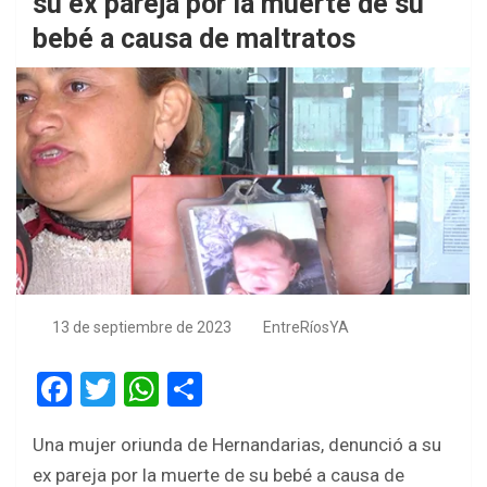
su ex pareja por la muerte de su
bebé a causa de maltratos
13 de septiembre de 2023
EntreRíosYA
F
T
W
S
a
wi
h
h
Una mujer oriunda de Hernandarias, denunció a su
ce
tt
at
ar
ex pareja por la muerte de su bebé a causa de