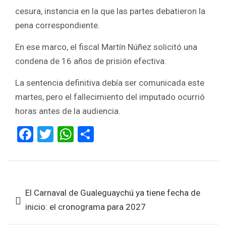
cesura, instancia en la que las partes debatieron la
pena correspondiente.
En ese marco, el fiscal Martín Núñez solicitó una
condena de 16 años de prisión efectiva.
La sentencia definitiva debía ser comunicada este
martes, pero el fallecimiento del imputado ocurrió
horas antes de la audiencia.
F
T
W
S
a
wi
h
h
ce
tt
at
ar
b
er
s
e
Navegación
El Carnaval de Gualeguaychú ya tiene fecha de
o
A
de
inicio: el cronograma para 2027
o
p
entradas