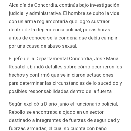
b
er
s
e
Alcaidía de Concordia, continúa bajo investigación
o
A
judicial y administrativa. El hombre se quitó la vida
o
p
con un arma reglamentaria que logró sustraer
k
p
dentro de la dependencia policial, pocas horas
antes de conocerse la condena que debía cumplir
por una causa de abuso sexual.
El jefe de la Departamental Concordia, José María
Rosatelli, brindó detalles sobre cómo ocurrieron los
hechos y confirmó que se iniciaron actuaciones
para determinar las circunstancias de lo sucedido y
posibles responsabilidades dentro de la fuerza.
Según explicó a Diario junio el funcionario policial,
Rebollo se encontraba alojado en un sector
destinado a integrantes de fuerzas de seguridad y
fuerzas armadas, el cual no cuenta con baño