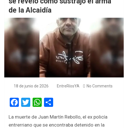
se reveló cómo sustrajo el arma
de la Alcaidía
18 de junio de 2026
EntreRíosYA
No Comments
F
T
W
S
a
wi
h
h
La muerte de Juan Martín Rebollo, el ex policía
ce
tt
at
ar
entrerriano que se encontraba detenido en la