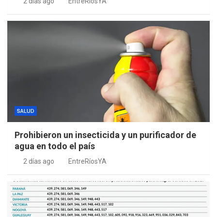
2 días ago
EntreRíosYA
SALUD
Prohibieron un insecticida y un purificador de
agua en todo el país
2 días ago
EntreRíosYA