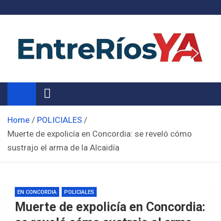
Skip
to
content
Noticias de Entre Ríos
Información de toda la provincia ahora
Home
POLICIALES
Muerte de expolicía en Concordia: se reveló cómo
sustrajo el arma de la Alcaidía
EN CONCORDIA
POLICIALES
Muerte de expolicía en Concordia: