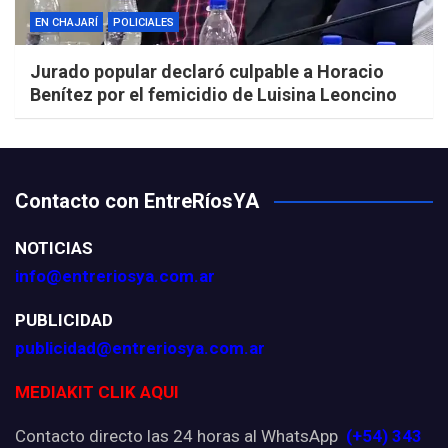
EN CHAJARÍ
POLICIALES
Jurado popular declaró culpable a Horacio
Benítez por el femicidio de Luisina Leoncino
Contacto con EntreRíosYA
NOTICIAS
info@entreriosya.com.ar
PUBLICIDAD
publicidad@entreriosya.com.ar
MEDIAKIT CLIK AQUI
Contacto directo las 24 horas al WhatsApp
(+54) 343