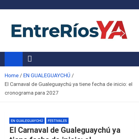
Skip
to
content
Noticias de Entre Ríos
Información de toda la provincia ahora
Home
EN GUALEGUAYCHÚ
El Carnaval de Gualeguaychú ya tiene fecha de inicio: el
cronograma para 2027
EN GUALEGUAYCHÚ
FESTIVALES
El Carnaval de Gualeguaychú ya