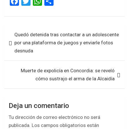
F
T
W
S
a
wi
h
h
ce
tt
at
ar
b
er
s
e
Navegación
Quedó detenida tras contactar a un adolescente
o
A
de
por una plataforma de juegos y enviarle fotos
o
p
entradas
desnuda
k
p
Muerte de expolicía en Concordia: se reveló
cómo sustrajo el arma de la Alcaidía
Deja un comentario
Tu dirección de correo electrónico no será
publicada.
Los campos obligatorios están