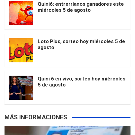
b
a
o
e
l
Quini6: entrerrianos ganadores este
t
T
d
miércoles 5 de agosto
o
g
k
r
e
t
u
o
r
e
M
Loto Plus, sorteo hoy miércoles 5 de
e
b
agosto
k
a
s
a
r
e
m
t
p
Quini 6 en vivo, sorteo hoy miércoles
5 de agosto
s
MÁS INFORMACIONES