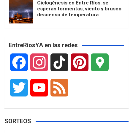
Ciclogénesis en Entre Ríos: se
esperan tormentas, viento y brusco
descenso de temperatura
EntreRíosYA en las redes
F
I
T
P
G
a
n
i
i
o
T
Y
F
c
s
k
n
o
w
o
e
e
t
T
t
g
SORTEOS
i
u
e