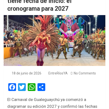
tiene fecha de inicio: el
cronograma para 2027
18 de junio de 2026
EntreRíosYA
No Comments
F
T
W
S
a
wi
h
h
El Carnaval de Gualeguaychú ya comenzó a
ce
tt
at
ar
diagramar su edición 2027 y confirmó las fechas