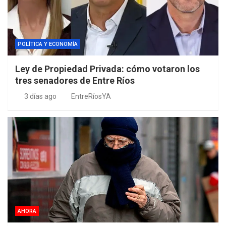
POLÍTICA Y ECONOMÍA
Ley de Propiedad Privada: cómo votaron los
tres senadores de Entre Ríos
3 días ago
EntreRíosYA
AHORA