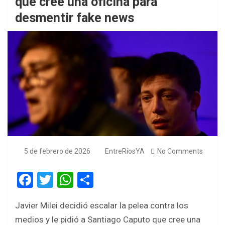
que cree una oficina para
desmentir fake news
5 de febrero de 2026
EntreRíosYA
No Comments
F
T
W
S
a
wi
h
h
Javier Milei decidió escalar la pelea contra los
ce
tt
at
ar
medios y le pidió a Santiago Caputo que cree una