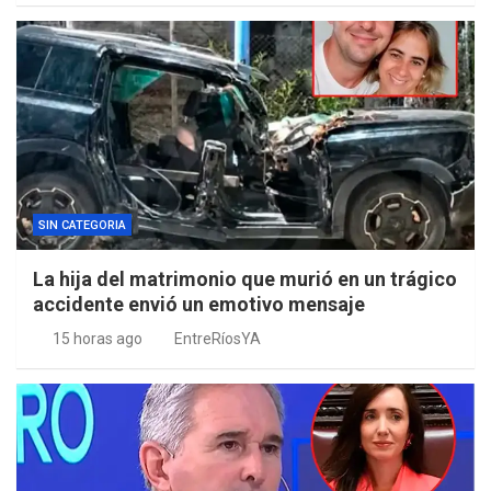
SIN CATEGORIA
La hija del matrimonio que murió en un trágico
accidente envió un emotivo mensaje
15 horas ago
EntreRíosYA