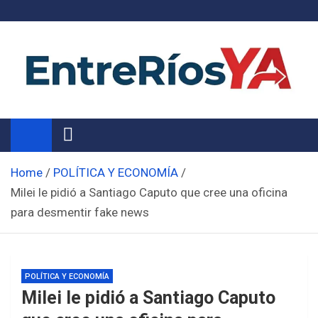
Skip
to
content
Noticias de Entre Ríos
Información de toda la provincia ahora
Home
POLÍTICA Y ECONOMÍA
Milei le pidió a Santiago Caputo que cree una oficina
para desmentir fake news
POLÍTICA Y ECONOMÍA
Milei le pidió a Santiago Caputo