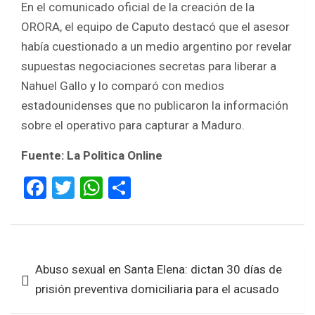
En el comunicado oficial de la creación de la
ORORA, el equipo de Caputo destacó que el asesor
había cuestionado a un medio argentino por revelar
supuestas negociaciones secretas para liberar a
Nahuel Gallo y lo comparó con medios
estadounidenses que no publicaron la información
sobre el operativo para capturar a Maduro.
Fuente: La Politica Online
F
T
W
S
a
wi
h
h
ce
tt
at
ar
b
er
s
e
Navegación
Abuso sexual en Santa Elena: dictan 30 días de
o
A
de
prisión preventiva domiciliaria para el acusado
o
p
entradas