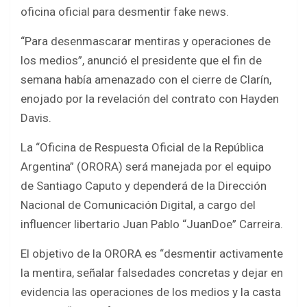
b
er
s
e
oficina oficial para desmentir fake news.
o
A
“Para desenmascarar mentiras y operaciones de
o
p
los medios”, anunció el presidente que el fin de
k
p
semana había amenazado con el cierre de Clarín,
enojado por la revelación del contrato con Hayden
Davis.
La “Oficina de Respuesta Oficial de la República
Argentina” (ORORA) será manejada por el equipo
de Santiago Caputo y dependerá de la Dirección
Nacional de Comunicación Digital, a cargo del
influencer libertario Juan Pablo “JuanDoe” Carreira.
El objetivo de la ORORA es “desmentir activamente
la mentira, señalar falsedades concretas y dejar en
evidencia las operaciones de los medios y la casta