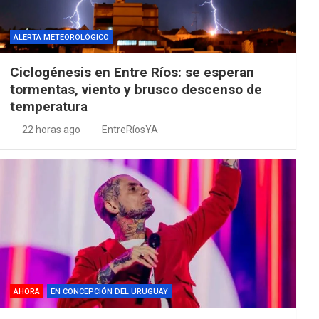
ALERTA METEOROLÓGICO
Ciclogénesis en Entre Ríos: se esperan
tormentas, viento y brusco descenso de
temperatura
22 horas ago
EntreRíosYA
AHORA
EN CONCEPCIÓN DEL URUGUAY