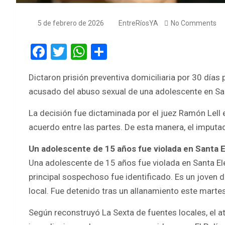
5 de febrero de 2026
EntreRíosYA
No Comments
F
T
W
S
a
wi
h
h
Dictaron prisión preventiva domiciliaria por 30 días
ce
tt
at
ar
acusado del abuso sexual de una adolescente en Sa
b
er
s
e
o
A
La decisión fue dictaminada por el juez Ramón Lell e
acuerdo entre las partes. De esta manera, el imputa
o
p
k
p
Un adolescente de 15 años fue violada en Santa E
Una adolescente de 15 años fue violada en Santa Elen
principal sospechoso fue identificado. Es un joven 
local. Fue detenido tras un allanamiento este martes
Según reconstruyó La Sexta de fuentes locales, el at