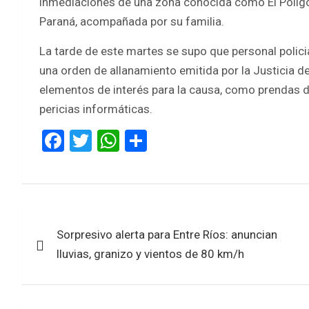
inmediaciones de una zona conocida como El Polígon
Paraná, acompañada por su familia.
La tarde de este martes se supo que personal policia
una orden de allanamiento emitida por la Justicia d
elementos de interés para la causa, como prendas de
pericias informáticas.
F
T
W
S
a
wi
h
h
ce
tt
at
ar
b
er
s
e
Navegación
o
A
Sorpresivo alerta para Entre Ríos: anuncian
de
o
p
lluvias, granizo y vientos de 80 km/h
k
p
entradas