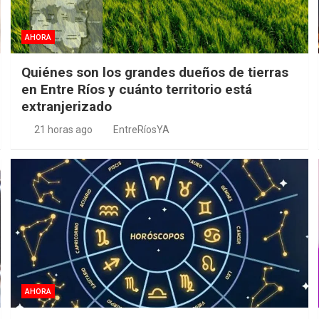
AHORA
Quiénes son los grandes dueños de tierras
en Entre Ríos y cuánto territorio está
extranjerizado
21 horas ago
EntreRíosYA
AHORA