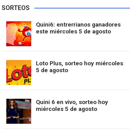
e
t
T
t
g
SORTEOS
i
u
e
b
a
o
e
l
Quini6: entrerrianos ganadores
t
T
d
este miércoles 5 de agosto
o
g
k
r
e
t
u
o
r
e
M
Loto Plus, sorteo hoy miércoles
e
b
5 de agosto
k
a
s
a
r
e
m
t
p
Quini 6 en vivo, sorteo hoy
miércoles 5 de agosto
s