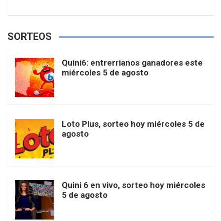
w
o
e
e
t
T
t
g
SORTEOS
i
u
e
b
a
o
e
l
Quini6: entrerrianos ganadores este
t
T
d
miércoles 5 de agosto
o
g
k
r
e
t
u
o
r
e
M
Loto Plus, sorteo hoy miércoles 5 de
e
b
agosto
k
a
s
a
r
e
m
t
p
Quini 6 en vivo, sorteo hoy miércoles
5 de agosto
s