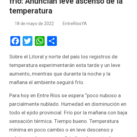
frio: Anuncian leve ascenso de la
temperatura
18 de mayo de 2022
EntreRíosYA
F
T
W
S
a
wi
h
h
Sobre el Litoral y norte del país los registros de
ce
tt
at
ar
temperatura experimentarán esta tarde y un leve
b
er
s
e
aumento, mientras que durante la noche y la
o
A
mañana el ambiente seguirá frío.
o
p
Para hoy en Entre Ríos se espera “poco nuboso a
k
p
parcialmente nublado. Humedad en disminución en
todo el ejido provincial. Frío por la mañana con baja
sensación térmica. Tiempo bueno. Temperatura
mínima en poco cambio o en leve descenso y