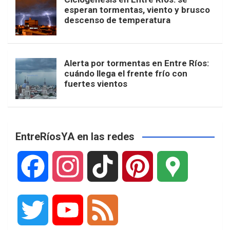
esperan tormentas, viento y brusco
descenso de temperatura
Alerta por tormentas en Entre Ríos:
cuándo llega el frente frío con
fuertes vientos
EntreRíosYA en las redes
F
I
T
P
G
a
n
i
i
o
T
Y
F
c
s
k
n
o