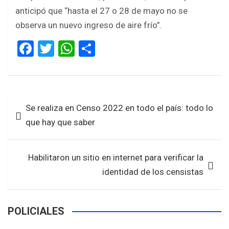
anticipó que “hasta el 27 o 28 de mayo no se
observa un nuevo ingreso de aire frío”.
F
T
W
S
a
wi
h
h
ce
tt
at
ar
b
er
s
e
Navegación
Se realiza en Censo 2022 en todo el país: todo lo
o
A
de
que hay que saber
o
p
entradas
k
p
Habilitaron un sitio en internet para verificar la
identidad de los censistas
POLICIALES