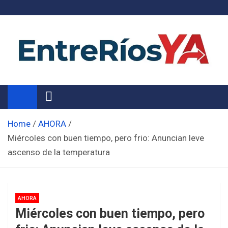
Skip
to
content
Noticias de Entre Ríos
Información de toda la provincia ahora
Home
AHORA
Miércoles con buen tiempo, pero frio: Anuncian leve
ascenso de la temperatura
AHORA
Miércoles con buen tiempo, pero