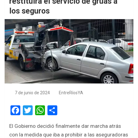
restituirá el servicio de grúas a
los seguros
7 de junio de 2024
EntreRíosYA
F
T
W
S
a
wi
h
h
El Gobierno decidió finalmente dar marcha atrás
ce
tt
at
ar
con la medida que iba a prohibir a las aseguradoras