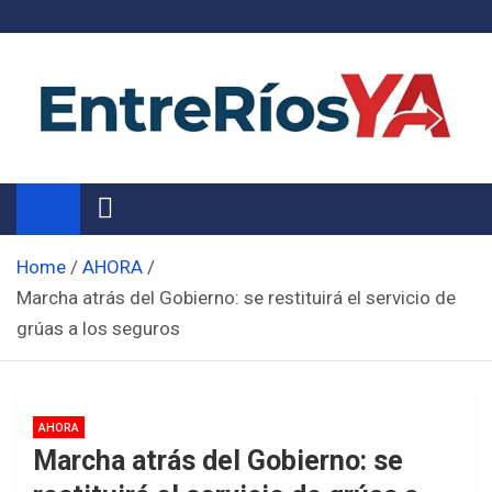
Skip
to
content
Noticias de Entre Ríos
Información de toda la provincia ahora
Home
AHORA
Marcha atrás del Gobierno: se restituirá el servicio de
grúas a los seguros
AHORA
Marcha atrás del Gobierno: se