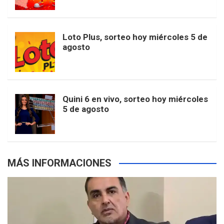
t
u
o
r
e
M
Loto Plus, sorteo hoy miércoles 5 de
e
b
agosto
k
a
s
a
r
e
m
t
p
Quini 6 en vivo, sorteo hoy miércoles
5 de agosto
s
MÁS INFORMACIONES