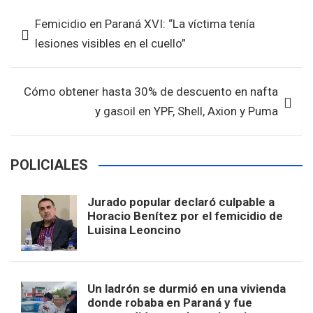
b
er
s
e
Navegación
Femicidio en Paraná XVI: “La víctima tenía
o
A
de
lesiones visibles en el cuello”
o
p
entradas
k
p
Cómo obtener hasta 30% de descuento en nafta
y gasoil en YPF, Shell, Axion y Puma
POLICIALES
Jurado popular declaró culpable a
Horacio Benítez por el femicidio de
Luisina Leoncino
Un ladrón se durmió en una vivienda
donde robaba en Paraná y fue