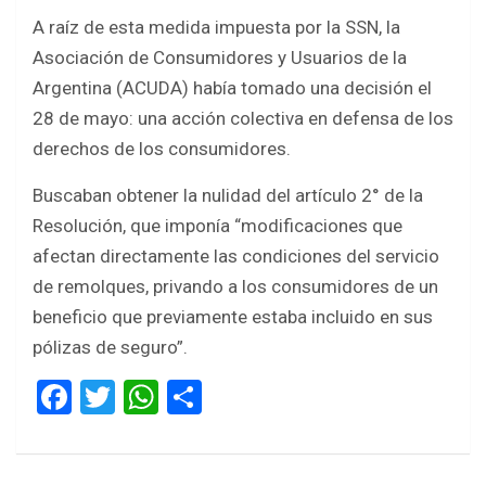
A raíz de esta medida impuesta por la SSN, la
Asociación de Consumidores y Usuarios de la
Argentina (ACUDA) había tomado una decisión el
28 de mayo: una acción colectiva en defensa de los
derechos de los consumidores.
Buscaban obtener la nulidad del artículo 2° de la
Resolución, que imponía “modificaciones que
afectan directamente las condiciones del servicio
de remolques, privando a los consumidores de un
beneficio que previamente estaba incluido en sus
pólizas de seguro”.
F
T
W
S
a
wi
h
h
ce
tt
at
ar