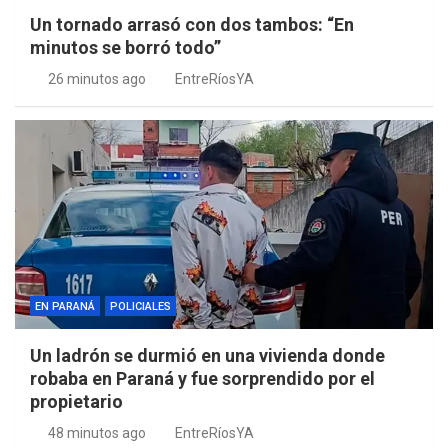
Un tornado arrasó con dos tambos: “En
minutos se borró todo”
26 minutos ago
EntreRíosYA
EN PARANÁ
POLICIALES
Un ladrón se durmió en una vivienda donde
robaba en Paraná y fue sorprendido por el
propietario
48 minutos ago
EntreRíosYA