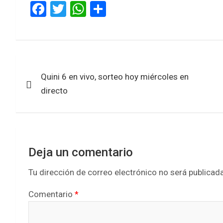
F
T
W
S
a
wi
h
h
ce
tt
at
ar
b
er
s
e
Navegación
o
A
Quini 6 en vivo, sorteo hoy miércoles en
de
o
p
directo
k
p
entradas
Deja un comentario
Tu dirección de correo electrónico no será publicada
Comentario
*