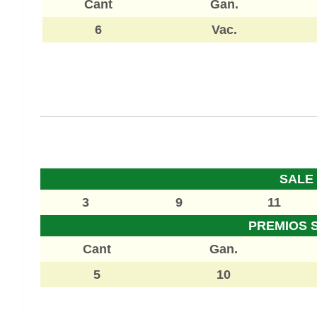
Cant
Gan.
6
Vac.
SALE
3
9
11
PREMIOS 
Cant
Gan.
5
10