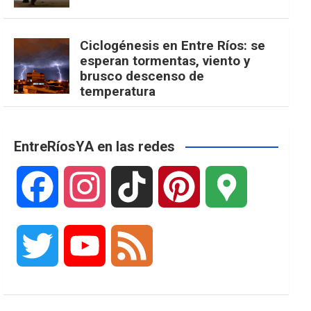
Ciclogénesis en Entre Ríos: se
esperan tormentas, viento y
brusco descenso de
temperatura
EntreRíosYA en las redes
F
I
T
P
G
a
n
i
i
o
T
Y
F
c
s
k
n
o
w
o
e