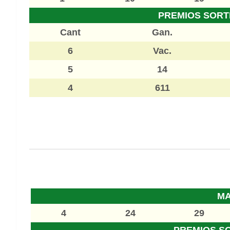
PREMIOS SORT
Cant
Gan.
6
Vac.
5
14
4
611
M
4
24
29
PREMIOS S