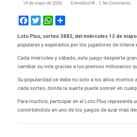
14 de mayo de 2026
EntreRíosYA
No Comments
F
T
W
S
a
wi
h
h
Loto Plus, sorteo 3882, del miércoles 13 de may
ce
tt
at
ar
populares y esperados por los jugadores de lotería 
b
er
s
e
o
A
Cada miércoles y sábado, este juego despierta gran
cambiar su vida gracias a los premios millonarios q
o
p
k
p
Su popularidad se debe no solo a los altos montos
cada sorteo, donde la suerte puede sonreír en cual
Para muchos, participar en el Loto Plus representa u
convirtiéndolo en uno de los juegos de azar más de