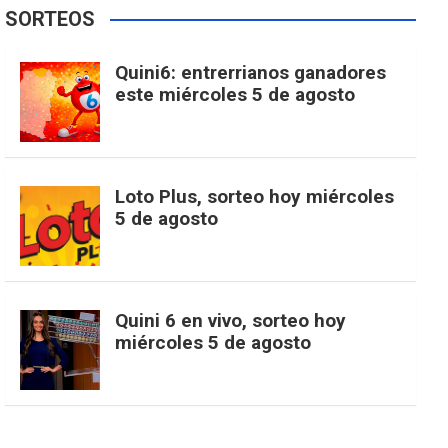
e
t
T
t
g
SORTEOS
i
u
e
b
a
o
e
l
Quini6: entrerrianos ganadores
t
T
d
este miércoles 5 de agosto
o
g
k
r
e
t
u
o
r
e
M
Loto Plus, sorteo hoy miércoles
e
b
5 de agosto
k
a
s
a
r
e
m
t
p
Quini 6 en vivo, sorteo hoy
miércoles 5 de agosto
s