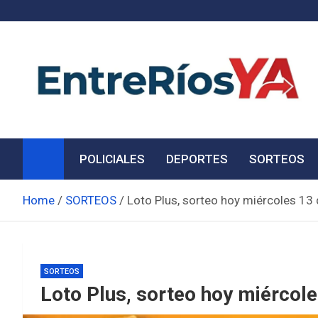
Skip
to
content
Noticias de Entre Ríos
Información de toda la provincia ahora
POLICIALES
DEPORTES
SORTEOS
Home
SORTEOS
Loto Plus, sorteo hoy miércoles 13
SORTEOS
Loto Plus, sorteo hoy miércol