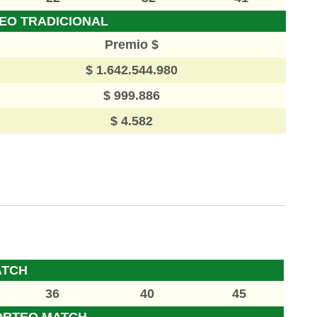
EO TRADICIONAL
Premio $
$ 1.642.544.980
$ 999.886
$ 4.582
ATCH
36
40
45
ORTEO MATCH