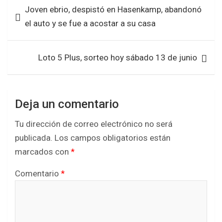
o
p
Joven ebrio, despistó en Hasenkamp, abandonó
o
A
de
k
p
el auto y se fue a acostar a su casa
o
p
entradas
k
p
Loto 5 Plus, sorteo hoy sábado 13 de junio
Deja un comentario
Tu dirección de correo electrónico no será
publicada.
Los campos obligatorios están
marcados con
*
Comentario
*