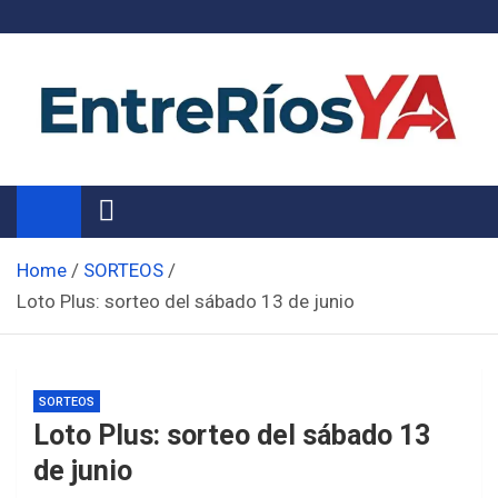
Skip
to
content
Noticias de Entre Ríos
Información de toda la provincia ahora
Home
SORTEOS
Loto Plus: sorteo del sábado 13 de junio
SORTEOS
Loto Plus: sorteo del sábado 13
de junio