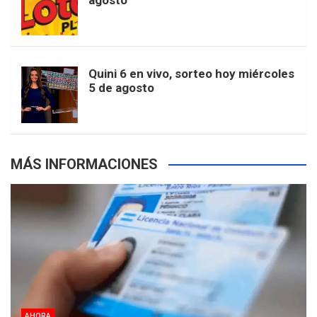
agosto
k
a
s
a
r
e
m
t
p
Quini 6 en vivo, sorteo hoy miércoles
5 de agosto
s
MÁS INFORMACIONES
AHORA