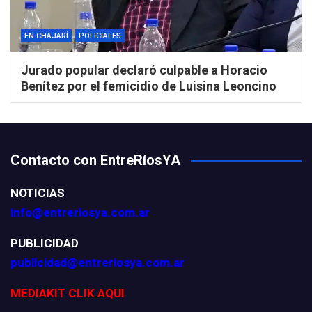
EN CHAJARÍ
POLICIALES
Jurado popular declaró culpable a Horacio
Benítez por el femicidio de Luisina Leoncino
Contacto con EntreRíosYA
NOTICIAS
info@entreriosya.com.ar
PUBLICIDAD
publicidad@entreriosya.com.ar
MEDIAKIT CLIK AQUI