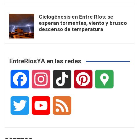
Ciclogénesis en Entre Ríos: se
esperan tormentas, viento y brusco
descenso de temperatura
EntreRíosYA en las redes
F
I
T
P
G
a
n
i
i
o
T
Y
F
c
s
k
n
o
w
o
e
e
t
T
t
g