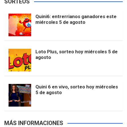
SORTEOS
i
u
e
b
a
o
e
l
Quini6: entrerrianos ganadores este
t
T
d
miércoles 5 de agosto
o
g
k
r
e
t
u
o
r
e
M
Loto Plus, sorteo hoy miércoles 5 de
e
b
agosto
k
a
s
a
r
e
m
t
p
Quini 6 en vivo, sorteo hoy miércoles
5 de agosto
s
MÁS INFORMACIONES