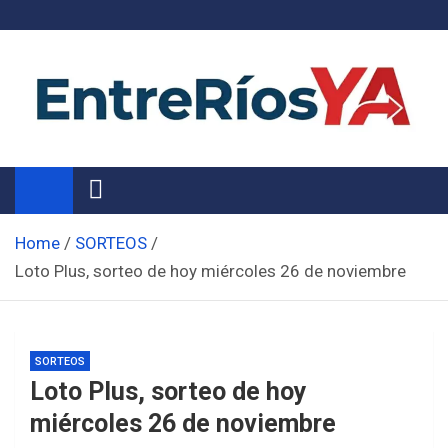
Skip
to
content
Noticias de Entre Ríos
Información de toda la provincia ahora
Home
SORTEOS
Loto Plus, sorteo de hoy miércoles 26 de noviembre
SORTEOS
Loto Plus, sorteo de hoy
miércoles 26 de noviembre