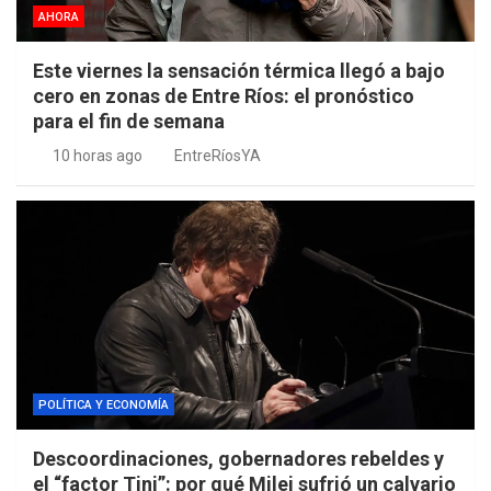
AHORA
Este viernes la sensación térmica llegó a bajo
cero en zonas de Entre Ríos: el pronóstico
para el fin de semana
10 horas ago
EntreRíosYA
POLÍTICA Y ECONOMÍA
Descoordinaciones, gobernadores rebeldes y
el “factor Tini”: por qué Milei sufrió un calvario