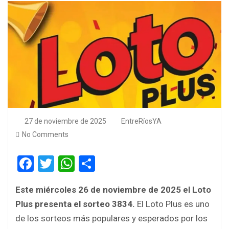
27 de noviembre de 2025
EntreRíosYA
No Comments
F
T
W
S
a
wi
h
h
Este miércoles 26 de noviembre de 2025 el Loto
ce
tt
at
ar
Plus presenta el sorteo 3834.
El Loto Plus
es
uno
b
er
s
e
de
los
sorteos
más
populares
y
esperados
por
los