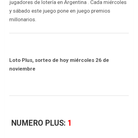
o
A
jugadores
de
lotería
en
Argentina
.
Cada
miércoles
o
p
y
sábado
este
juego
pone
en
juego
premios
k
p
millonarios.
Loto Plus, sorteo de hoy miércoles 26 de
noviembre
NUMERO PLUS:
1