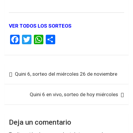
VER TODOS LOS SORTEOS
F
T
W
S
a
wi
h
h
ce
tt
at
ar
b
er
s
e
Navegación
Quini 6, sorteo del miércoles 26 de noviembre
o
A
de
o
p
entradas
k
p
Quini 6 en vivo, sorteo de hoy miércoles
Deja un comentario