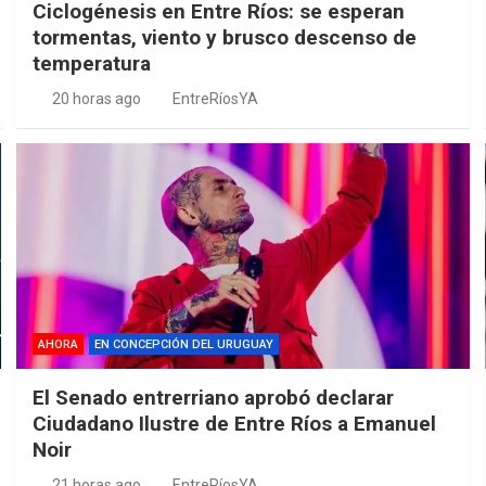
Ciclogénesis en Entre Ríos: se esperan
tormentas, viento y brusco descenso de
temperatura
20 horas ago
EntreRíosYA
AHORA
EN CONCEPCIÓN DEL URUGUAY
El Senado entrerriano aprobó declarar
Ciudadano Ilustre de Entre Ríos a Emanuel
Noir
21 horas ago
EntreRíosYA