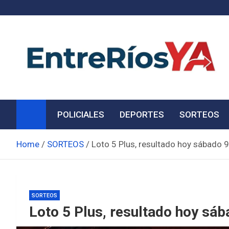
Skip
to
content
Noticias de Entre Ríos
Información de toda la provincia ahora
POLICIALES
DEPORTES
SORTEOS
Home
SORTEOS
Loto 5 Plus, resultado hoy sábado 
SORTEOS
Loto 5 Plus, resultado hoy sá