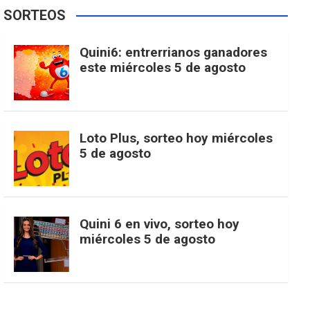
e
t
T
t
g
SORTEOS
i
u
e
b
a
o
e
l
Quini6: entrerrianos ganadores
t
T
d
este miércoles 5 de agosto
o
g
k
r
e
t
u
o
r
e
M
Loto Plus, sorteo hoy miércoles
e
b
5 de agosto
k
a
s
a
r
e
m
t
p
Quini 6 en vivo, sorteo hoy
miércoles 5 de agosto
s