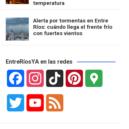
temperatura
Alerta por tormentas en Entre
Ríos: cuándo llega el frente frío
con fuertes vientos
EntreRíosYA en las redes
F
I
T
P
G
a
n
i
i
o
T
Y
F
c
s
k
n
o
w
o
e