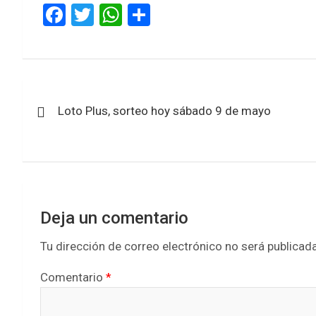
F
T
W
S
a
wi
h
h
ce
tt
at
ar
b
er
s
e
Navegación
o
A
Loto Plus, sorteo hoy sábado 9 de mayo
de
o
p
k
p
entradas
Deja un comentario
Tu dirección de correo electrónico no será publicada
Comentario
*