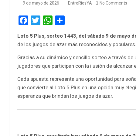
9 de mayo de 2026
EntreRíosYA
No Comments
F
T
W
S
a
wi
h
h
Loto 5 Plus, sorteo 1443, del sábado 9 de mayo 
ce
tt
at
ar
de los juegos de azar más reconocidos y populares
b
er
s
e
o
A
Gracias a su dinámico y sencillo sorteo a través de 
jugadores que participan con la ilusión de alcanzar 
o
p
k
p
Cada apuesta representa una oportunidad para soñar
que convierte al Loto 5 Plus en una opción muy eleg
esperanza que brindan los juegos de azar.
Loto 5 Plus, resultado hoy sábado 9 de mayo de 