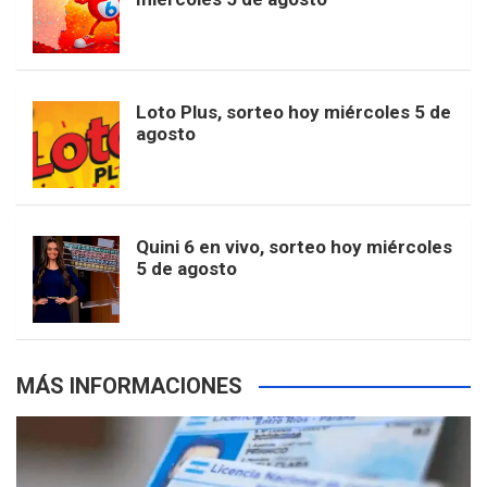
o
g
k
r
e
t
u
o
r
e
M
Loto Plus, sorteo hoy miércoles 5 de
e
b
agosto
k
a
s
a
r
e
m
t
p
Quini 6 en vivo, sorteo hoy miércoles
5 de agosto
s
MÁS INFORMACIONES