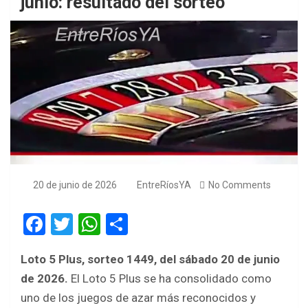
junio: resultado del sorteo
20 de junio de 2026
EntreRíosYA
No Comments
F
T
W
S
a
wi
h
h
Loto 5 Plus, sorteo 1449, del sábado 20 de junio
ce
tt
at
ar
de 2026.
El Loto 5 Plus se ha consolidado como
b
er
s
e
uno de los juegos de azar más reconocidos y