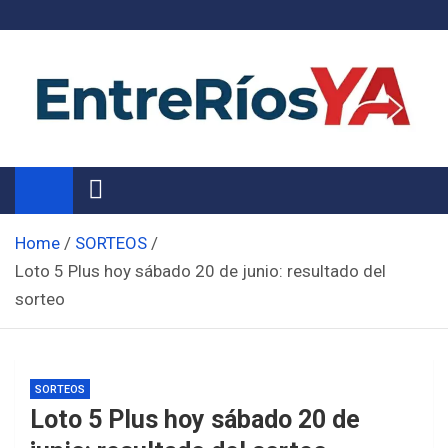
Skip
to
content
Noticias de Entre Ríos
Información de toda la provincia ahora
Home
SORTEOS
Loto 5 Plus hoy sábado 20 de junio: resultado del
sorteo
SORTEOS
Loto 5 Plus hoy sábado 20 de