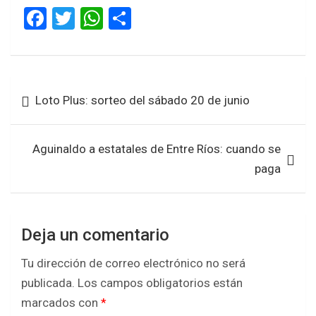
F
T
W
S
a
wi
h
h
ce
tt
at
ar
b
er
s
e
Navegación
Loto Plus: sorteo del sábado 20 de junio
o
A
de
o
p
entradas
k
p
Aguinaldo a estatales de Entre Ríos: cuando se
paga
Deja un comentario
Tu dirección de correo electrónico no será
publicada.
Los campos obligatorios están
marcados con
*