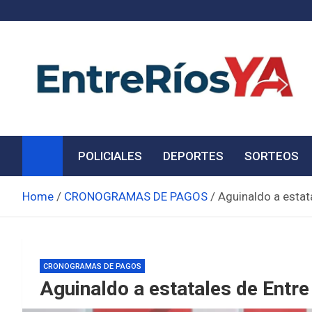
Skip
to
content
Noticias de Entre Ríos
Información de toda la provincia ahora
POLICIALES
DEPORTES
SORTEOS
Home
CRONOGRAMAS DE PAGOS
Aguinaldo a estat
CRONOGRAMAS DE PAGOS
Aguinaldo a estatales de Entre