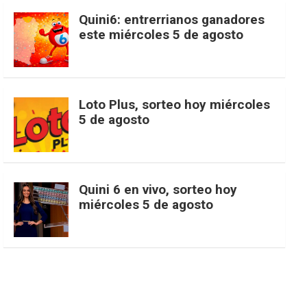
c
s
k
n
o
w
o
e
Quini6: entrerrianos ganadores
este miércoles 5 de agosto
e
t
T
t
g
i
u
e
b
a
o
e
l
t
T
d
Loto Plus, sorteo hoy miércoles
5 de agosto
o
g
k
r
e
t
u
o
r
e
M
e
b
Quini 6 en vivo, sorteo hoy
miércoles 5 de agosto
k
a
s
a
r
e
m
t
p
s