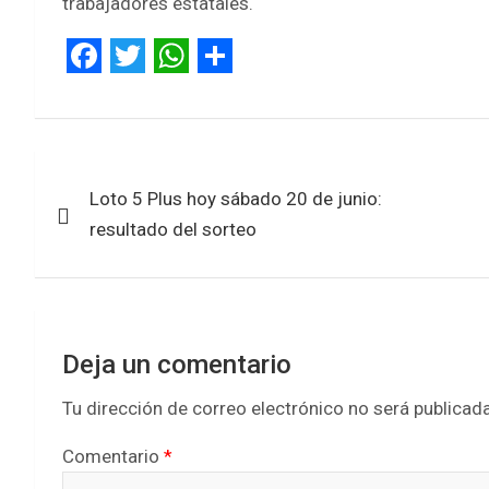
trabajadores estatales.
F
T
W
S
a
w
h
h
c
i
a
a
Navegación
e
t
t
r
Loto 5 Plus hoy sábado 20 de junio:
de
b
t
s
e
resultado del sorteo
entradas
o
e
A
o
r
p
k
p
Deja un comentario
Tu dirección de correo electrónico no será publicada
Comentario
*