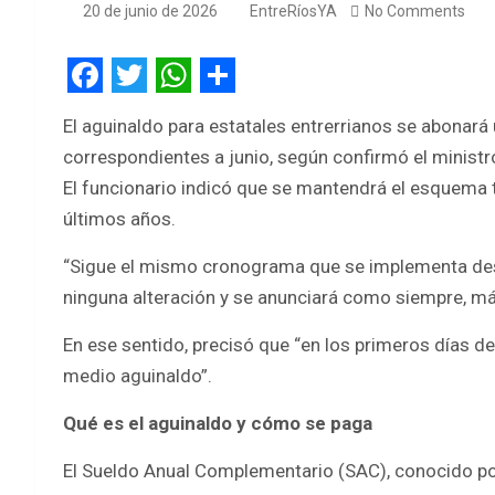
20 de junio de 2026
EntreRíosYA
No Comments
F
T
W
S
El aguinaldo para estatales entrerrianos se abonará 
a
w
h
h
correspondientes a junio, según confirmó el ministr
c
i
a
a
El funcionario indicó que se mantendrá el esquema tr
e
t
t
r
últimos años.
b
t
s
e
“Sigue el mismo cronograma que se implementa desd
o
e
A
ninguna alteración y se anunciará como siempre, más
o
r
p
En ese sentido, precisó que “en los primeros días de j
k
p
medio aguinaldo”.
Qué es el aguinaldo y cómo se paga
El Sueldo Anual Complementario (SAC), conocido po