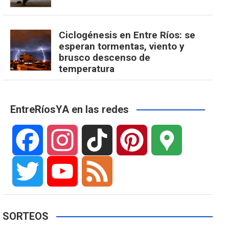
Ciclogénesis en Entre Ríos: se
esperan tormentas, viento y
brusco descenso de
temperatura
EntreRíosYA en las redes
F
I
T
P
G
a
n
i
i
o
T
Y
F
SORTEOS