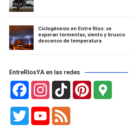
Ciclogénesis en Entre Ríos: se
esperan tormentas, viento y brusco
descenso de temperatura
EntreRíosYA en las redes
F
I
T
P
G
a
n
i
i
o
T
Y
F
c
s
k
n
o
w
o
e