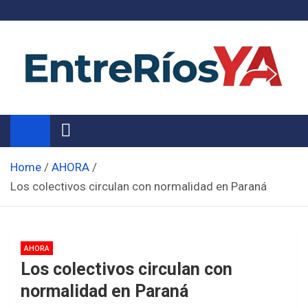
Skip
to
content
Noticias de Entre Ríos
Información de toda la provincia ahora
Home
AHORA
Los colectivos circulan con normalidad en Paraná
AHORA
Los colectivos circulan con
normalidad en Paraná