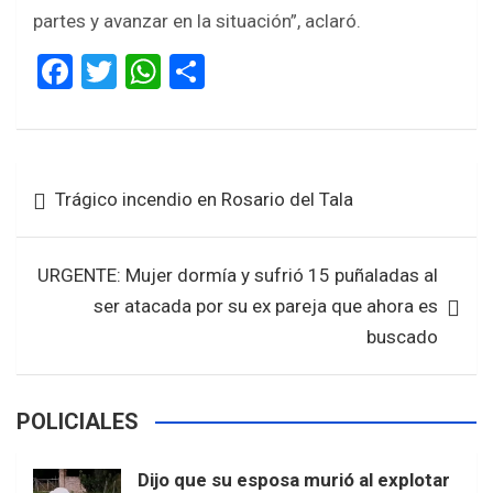
partes y avanzar en la situación”, aclaró.
F
T
W
S
a
wi
h
h
ce
tt
at
ar
b
er
s
e
Navegación
Trágico incendio en Rosario del Tala
o
A
de
o
p
entradas
k
p
URGENTE: Mujer dormía y sufrió 15 puñaladas al
ser atacada por su ex pareja que ahora es
buscado
POLICIALES
Dijo que su esposa murió al explotar