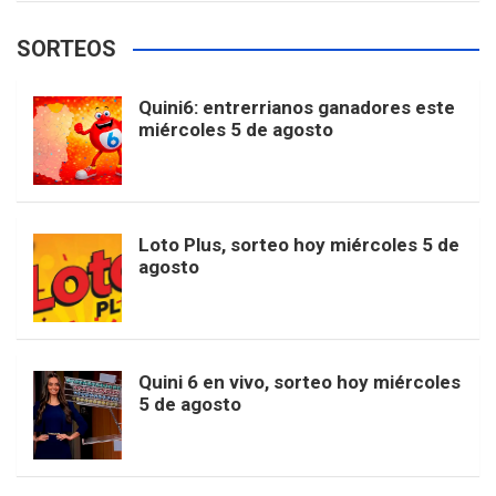
e
t
T
t
g
SORTEOS
i
u
e
b
a
o
e
l
Quini6: entrerrianos ganadores este
t
T
d
miércoles 5 de agosto
o
g
k
r
e
t
u
o
r
e
M
Loto Plus, sorteo hoy miércoles 5 de
e
b
agosto
k
a
s
a
r
e
m
t
p
Quini 6 en vivo, sorteo hoy miércoles
5 de agosto
s