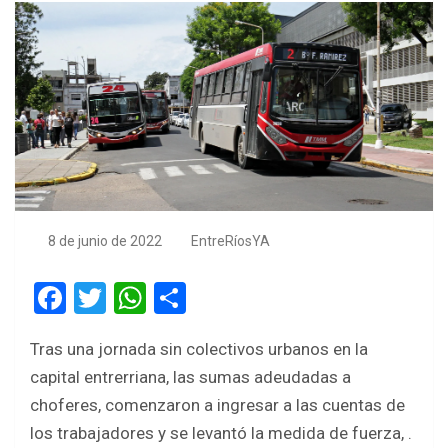
8 de junio de 2022
EntreRíosYA
F
T
W
S
a
wi
h
h
Tras una jornada sin colectivos urbanos en la
ce
tt
at
ar
capital entrerriana, las sumas adeudadas a
b
er
s
e
choferes, comenzaron a ingresar a las cuentas de
o
A
los trabajadores y se levantó la medida de fuerza, .