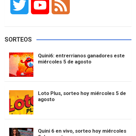
T
Y
F
c
s
k
n
o
w
o
e
e
t
T
t
g
SORTEOS
i
u
e
b
a
o
e
l
Quini6: entrerrianos ganadores este
t
T
d
miércoles 5 de agosto
o
g
k
r
e
t
u
o
r
e
M
Loto Plus, sorteo hoy miércoles 5 de
e
b
agosto
k
a
s
a
r
e
m
t
p
Quini 6 en vivo, sorteo hoy miércoles