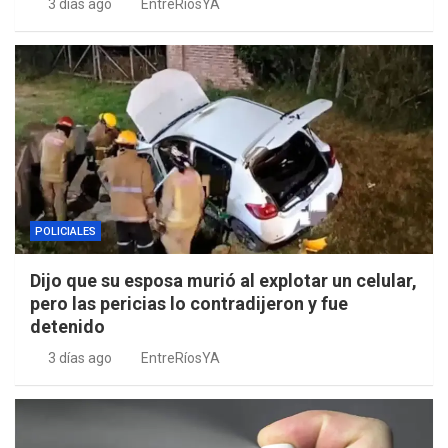
3 días ago
EntreRíosYA
POLICIALES
Dijo que su esposa murió al explotar un celular,
pero las pericias lo contradijeron y fue
detenido
3 días ago
EntreRíosYA