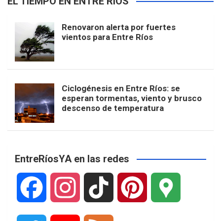
EL TIEMPO EN ENTRE RÍOS
Renovaron alerta por fuertes
vientos para Entre Ríos
Ciclogénesis en Entre Ríos: se
esperan tormentas, viento y brusco
descenso de temperatura
EntreRíosYA en las redes
F
I
T
P
G
a
n
i
i
o