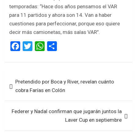
temporadas: “Hace dos años pensamos el VAR
para 11 partidos y ahora son 14. Van a haber
cuestiones para perfeccionar, porque eso quiere
decir más camionetas, más salas VAR”.
F
T
W
S
a
wi
h
h
ce
tt
at
ar
b
er
s
e
Navegación
Pretendido por Boca y River, revelan cuánto
o
A
de
cobra Farías en Colón
o
p
entradas
k
p
Federer y Nadal confirman que jugarán juntos la
Laver Cup en septiembre