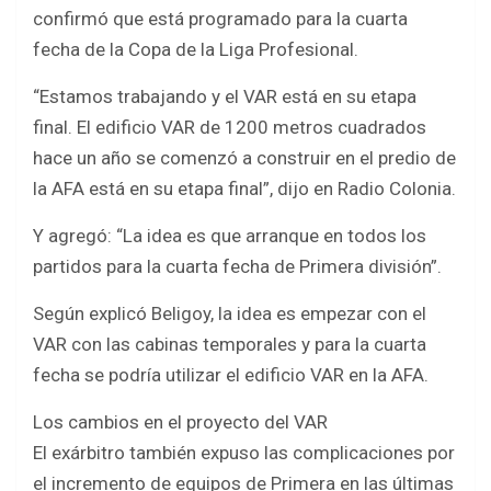
b
er
s
e
confirmó que está programado para la cuarta
o
A
fecha de la Copa de la Liga Profesional.
o
p
“Estamos trabajando y el VAR está en su etapa
k
p
final. El edificio VAR de 1200 metros cuadrados
hace un año se comenzó a construir en el predio de
la AFA está en su etapa final”, dijo en Radio Colonia.
Y agregó: “La idea es que arranque en todos los
partidos para la cuarta fecha de Primera división”.
Según explicó Beligoy, la idea es empezar con el
VAR con las cabinas temporales y para la cuarta
fecha se podría utilizar el edificio VAR en la AFA.
Los cambios en el proyecto del VAR
El exárbitro también expuso las complicaciones por
el incremento de equipos de Primera en las últimas