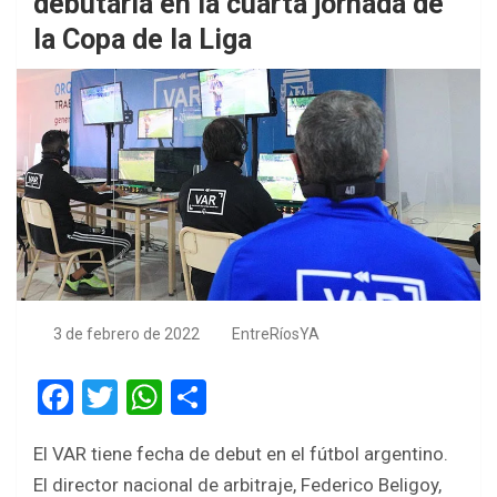
debutaría en la cuarta jornada de
la Copa de la Liga
3 de febrero de 2022
EntreRíosYA
F
T
W
S
a
wi
h
h
El VAR tiene fecha de debut en el fútbol argentino.
ce
tt
at
ar
El director nacional de arbitraje, Federico Beligoy,