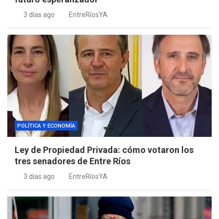
3 días ago
EntreRíosYA
POLÍTICA Y ECONOMÍA
Ley de Propiedad Privada: cómo votaron los
tres senadores de Entre Ríos
3 días ago
EntreRíosYA