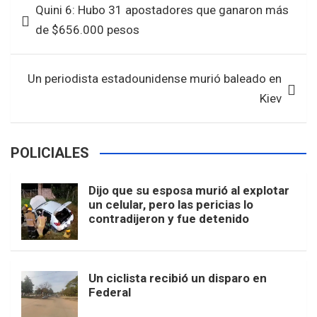
Quini 6: Hubo 31 apostadores que ganaron más
o
A
de
de $656.000 pesos
o
p
entradas
k
p
Un periodista estadounidense murió baleado en
Kiev
POLICIALES
Dijo que su esposa murió al explotar
un celular, pero las pericias lo
contradijeron y fue detenido
Un ciclista recibió un disparo en
Federal