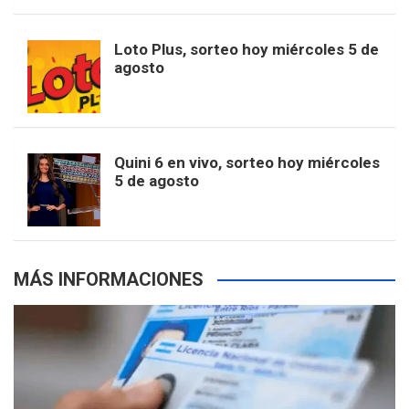
t
u
o
r
e
M
Loto Plus, sorteo hoy miércoles 5 de
e
b
agosto
k
a
s
a
r
e
m
t
p
Quini 6 en vivo, sorteo hoy miércoles
5 de agosto
s
MÁS INFORMACIONES