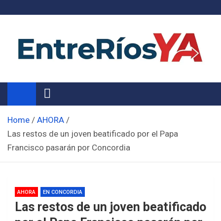
Skip
to
content
Noticias de Entre Ríos
Información de toda la provincia ahora
Home
AHORA
Las restos de un joven beatificado por el Papa
Francisco pasarán por Concordia
AHORA
EN CONCORDIA
Las restos de un joven beatificado