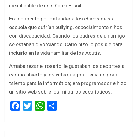
inexplicable de un niño en Brasil.
Era conocido por defender a los chicos de su
escuela que sufrían bullying, especialmente niños
con discapacidad. Cuando los padres de un amigo
se estaban divorciando, Carlo hizo lo posible para
incluirlo en la vida familiar de los Acutis.
Amaba rezar el rosario, le gustaban los deportes a
campo abierto y los videojuegos. Tenía un gran
talento para la informática; era programador e hizo
un sitio web sobre los milagros eucarísticos.
F
T
W
S
a
wi
h
h
ce
tt
at
ar
b
er
s
e
Navegación