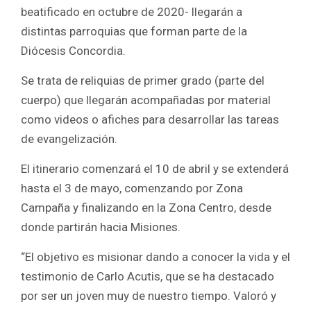
b
er
s
e
beatificado en octubre de 2020- llegarán a
o
A
distintas parroquias que forman parte de la
o
p
Diócesis Concordia.
k
p
Se trata de reliquias de primer grado (parte del
cuerpo) que llegarán acompañadas por material
como videos o afiches para desarrollar las tareas
de evangelización.
El itinerario comenzará el 10 de abril y se extenderá
hasta el 3 de mayo, comenzando por Zona
Campaña y finalizando en la Zona Centro, desde
donde partirán hacia Misiones.
“El objetivo es misionar dando a conocer la vida y el
testimonio de Carlo Acutis, que se ha destacado
por ser un joven muy de nuestro tiempo. Valoró y