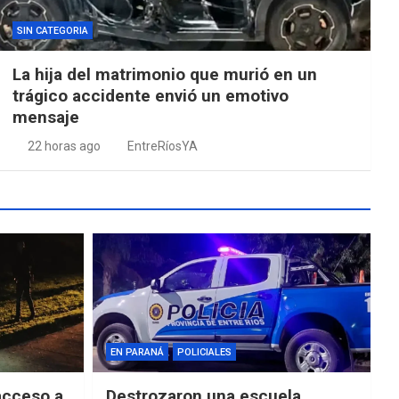
SIN CATEGORIA
La hija del matrimonio que murió en un
trágico accidente envió un emotivo
mensaje
22 horas ago
EntreRíosYA
EN PARANÁ
POLICIALES
acceso a
Destrozaron una escuela