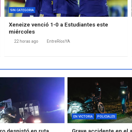
SIN CATEGORIA
Xeneize venció 1-0 a Estudiantes este
miércoles
22 horas ago
EntreRíosYA
EN VICTORIA
POLICIALES
o despistó en ruta
Grave accidente en el 