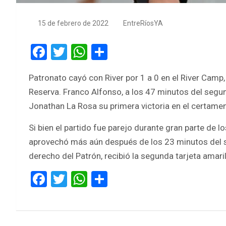
15 de febrero de 2022
EntreRíosYA
F
T
W
S
a
wi
h
h
Patronato cayó con River por 1 a 0 en el River Camp
ce
tt
at
ar
Reserva. Franco Alfonso, a los 47 minutos del segund
b
er
s
e
Jonathan La Rosa su primera victoria en el certamen
o
A
Si bien el partido fue parejo durante gran parte de lo
o
p
aprovechó más aún después de los 23 minutos del s
k
p
derecho del Patrón, recibió la segunda tarjeta amaril
F
T
W
S
a
wi
h
h
ce
tt
at
ar