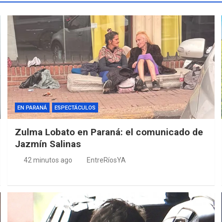
EN PARANÁ
ESPECTÁCULOS
Zulma Lobato en Paraná: el comunicado de
Jazmín Salinas
42 minutos ago
EntreRíosYA