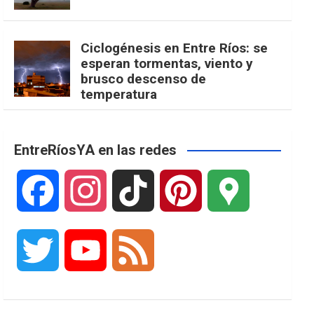
Ciclogénesis en Entre Ríos: se
esperan tormentas, viento y
brusco descenso de
temperatura
EntreRíosYA en las redes
F
I
T
P
G
a
n
i
i
o
T
Y
F
c
s
k
n
o
w
o
e