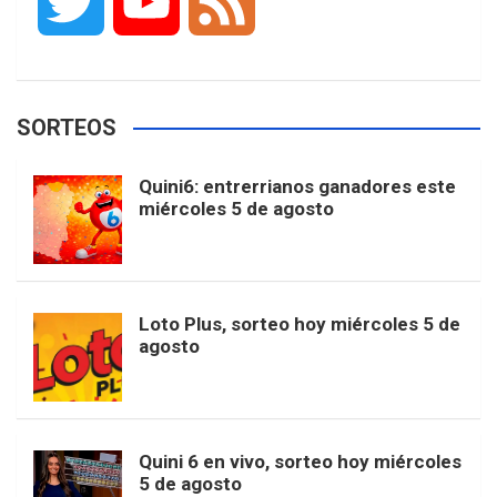
T
Y
F
c
s
k
n
o
w
o
e
e
t
T
t
g
SORTEOS
i
u
e
b
a
o
e
l
Quini6: entrerrianos ganadores este
t
T
d
miércoles 5 de agosto
o
g
k
r
e
t
u
o
r
e
M
Loto Plus, sorteo hoy miércoles 5 de
e
b
agosto
k
a
s
a
r
e
m
t
p
Quini 6 en vivo, sorteo hoy miércoles
5 de agosto