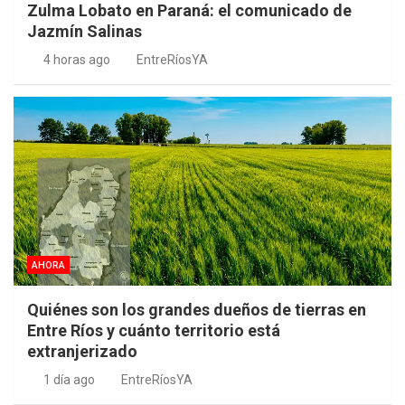
Zulma Lobato en Paraná: el comunicado de
Jazmín Salinas
4 horas ago
EntreRíosYA
AHORA
Quiénes son los grandes dueños de tierras en
Entre Ríos y cuánto territorio está
extranjerizado
1 día ago
EntreRíosYA