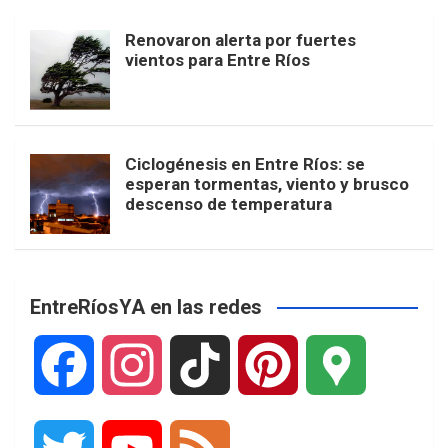
Renovaron alerta por fuertes
vientos para Entre Ríos
Ciclogénesis en Entre Ríos: se
esperan tormentas, viento y brusco
descenso de temperatura
EntreRíosYA en las redes
F
I
T
P
G
a
n
i
i
o