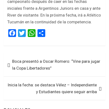
campeonato después de caer en las fechas
iniciales frente a Argentinos Juniors en casa y ante
River de visitante. En la próxima fecha, irá a Atlético
Tucumán en la continuidad de la competencia.
F
T
W
S
a
wi
h
h
ce
tt
at
ar
b
er
s
e
Navegación
Boca presentó a Oscar Romero: “Vine para jugar
o
A
de
la Copa Libertadores”
o
p
entradas
k
p
Inicia la fecha: se destaca Vélez – Independiente
y Estudiantes quiere seguir arriba