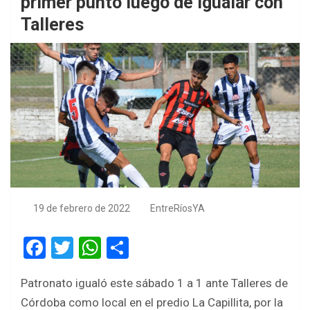
primer punto luego de igualar con
Talleres
19 de febrero de 2022
EntreRíosYA
F
T
W
S
a
wi
h
h
Patronato igualó este sábado 1 a 1 ante Talleres de
ce
tt
at
ar
Córdoba como local en el predio La Capillita, por la