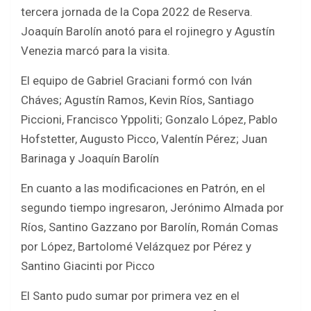
b
er
s
e
tercera jornada de la Copa 2022 de Reserva.
o
A
Joaquín Barolín anotó para el rojinegro y Agustín
o
p
Venezia marcó para la visita.
k
p
El equipo de Gabriel Graciani formó con Iván
Cháves; Agustín Ramos, Kevin Ríos, Santiago
Piccioni, Francisco Yppoliti; Gonzalo López, Pablo
Hofstetter, Augusto Picco, Valentín Pérez; Juan
Barinaga y Joaquín Barolín
En cuanto a las modificaciones en Patrón, en el
segundo tiempo ingresaron, Jerónimo Almada por
Ríos, Santino Gazzano por Barolín, Román Comas
por López, Bartolomé Velázquez por Pérez y
Santino Giacinti por Picco
El Santo pudo sumar por primera vez en el