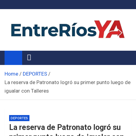
Skip
to
content
Noticias de Entre Ríos
Información de toda la provincia ahora
Home
DEPORTES
La reserva de Patronato logró su primer punto luego de
igualar con Talleres
DEPORTES
La reserva de Patronato logró su