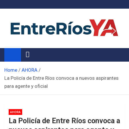
Skip
to
content
Noticias de Entre Ríos
Información de toda la provincia ahora
Home
AHORA
La Policía de Entre Ríos convoca a nuevos aspirantes
para agente y oficial
AHORA
La Policía de Entre Ríos convoca a