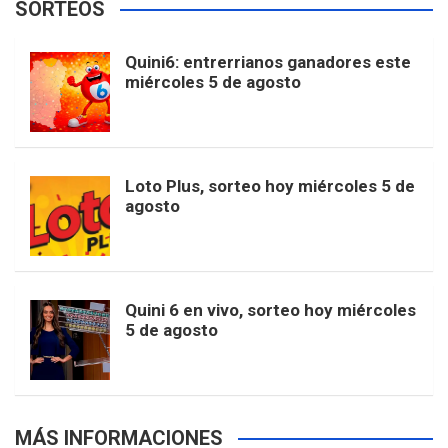
SORTEOS
c
s
k
n
o
w
o
e
Quini6: entrerrianos ganadores este
miércoles 5 de agosto
e
t
T
t
g
i
u
e
b
a
o
e
l
t
T
d
Loto Plus, sorteo hoy miércoles 5 de
agosto
o
g
k
r
e
t
u
o
r
e
M
e
b
Quini 6 en vivo, sorteo hoy miércoles
5 de agosto
k
a
s
a
r
e
m
t
p
MÁS INFORMACIONES