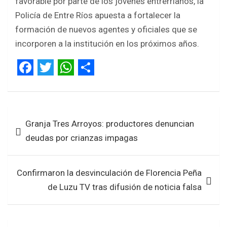
favorable por parte de los jóvenes entrerrianos, la
Policía de Entre Ríos apuesta a fortalecer la
formación de nuevos agentes y oficiales que se
incorporen a la institución en los próximos años.
F
T
W
S
a
w
h
h
Navegación
c
i
a
a
Granja Tres Arroyos: productores denuncian
de
e
t
t
r
deudas por crianzas impagas
entradas
b
t
s
e
o
e
A
Confirmaron la desvinculación de Florencia Peña
o
r
p
de Luzu TV tras difusión de noticia falsa
k
p