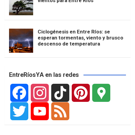
vientos para Entre Ríos
Ciclogénesis en Entre Ríos: se
esperan tormentas, viento y brusco
descenso de temperatura
EntreRíosYA en las redes
F
I
T
P
G
a
n
i
i
o
T
Y
F