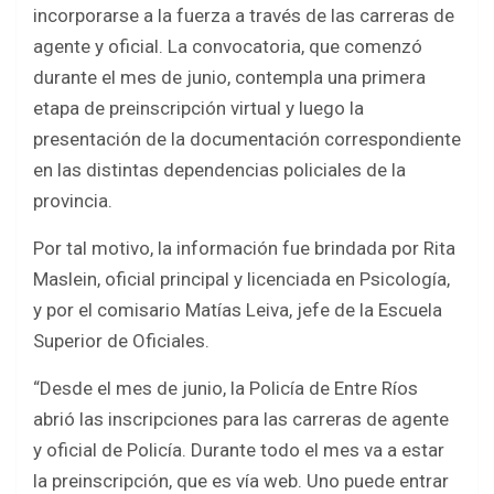
c
i
a
a
incorporarse a la fuerza a través de las carreras de
e
t
t
r
agente y oficial. La convocatoria, que comenzó
b
t
s
e
durante el mes de junio, contempla una primera
o
e
A
etapa de preinscripción virtual y luego la
presentación de la documentación correspondiente
o
r
p
en las distintas dependencias policiales de la
k
p
provincia.
Por tal motivo, la información fue brindada por Rita
Maslein, oficial principal y licenciada en Psicología,
y por el comisario Matías Leiva, jefe de la Escuela
Superior de Oficiales.
“Desde el mes de junio, la Policía de Entre Ríos
abrió las inscripciones para las carreras de agente
y oficial de Policía. Durante todo el mes va a estar
la preinscripción, que es vía web. Uno puede entrar