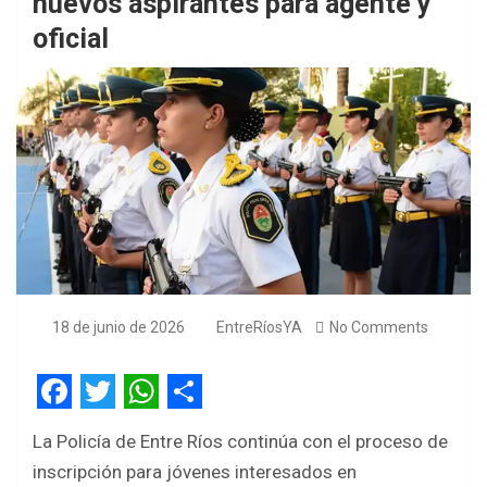
nuevos aspirantes para agente y
oficial
18 de junio de 2026
EntreRíosYA
No Comments
F
T
W
S
La Policía de Entre Ríos continúa con el proceso de
a
w
h
h
inscripción para jóvenes interesados en