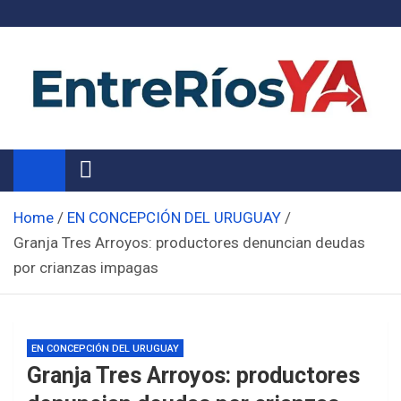
Skip
to
content
Noticias de Entre Ríos
Información de toda la provincia ahora
Home
EN CONCEPCIÓN DEL URUGUAY
Granja Tres Arroyos: productores denuncian deudas
por crianzas impagas
EN CONCEPCIÓN DEL URUGUAY
Granja Tres Arroyos: productores