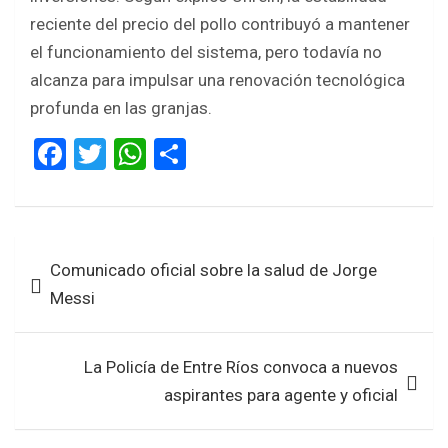
reciente del precio del pollo contribuyó a mantener
el funcionamiento del sistema, pero todavía no
alcanza para impulsar una renovación tecnológica
profunda en las granjas.
F
T
W
S
a
wi
h
h
ce
tt
at
ar
b
er
s
e
Navegación
Comunicado oficial sobre la salud de Jorge
o
A
de
Messi
o
p
entradas
k
p
La Policía de Entre Ríos convoca a nuevos
aspirantes para agente y oficial