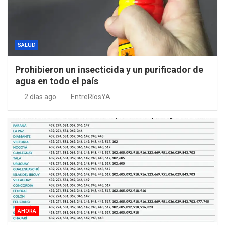
SALUD
Prohibieron un insecticida y un purificador de
agua en todo el país
2 días ago
EntreRíosYA
AHORA