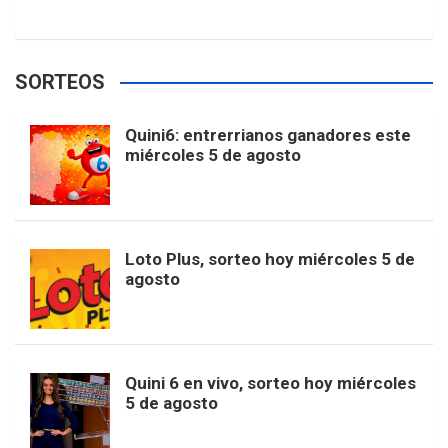
c
s
k
n
o
w
o
e
e
t
T
t
g
SORTEOS
i
u
e
b
a
o
e
l
Quini6: entrerrianos ganadores este
t
T
d
miércoles 5 de agosto
o
g
k
r
e
t
u
o
r
e
M
Loto Plus, sorteo hoy miércoles 5 de
e
b
agosto
k
a
s
a
r
e
m
t
p
Quini 6 en vivo, sorteo hoy miércoles
5 de agosto
s