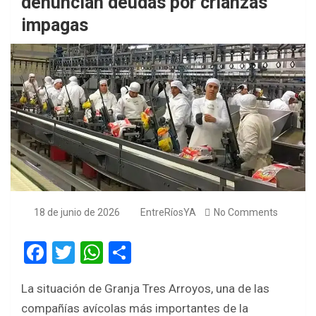
denuncian deudas por crianzas
impagas
18 de junio de 2026
EntreRíosYA
No Comments
F
T
W
S
a
wi
h
h
La situación de Granja Tres Arroyos, una de las
ce
tt
at
ar
compañías avícolas más importantes de la