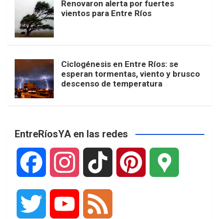
Renovaron alerta por fuertes
vientos para Entre Ríos
Ciclogénesis en Entre Ríos: se
esperan tormentas, viento y brusco
descenso de temperatura
EntreRíosYA en las redes
F
I
T
P
G
a
n
i
i
o
T
Y
F