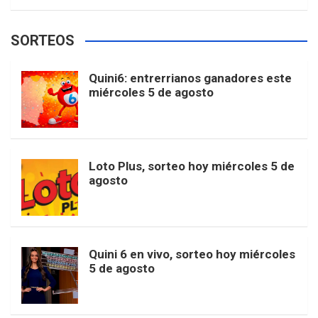
w
o
e
e
t
T
t
g
SORTEOS
i
u
e
b
a
o
e
l
Quini6: entrerrianos ganadores este
t
T
d
miércoles 5 de agosto
o
g
k
r
e
t
u
o
r
e
M
Loto Plus, sorteo hoy miércoles 5 de
e
b
agosto
k
a
s
a
r
e
m
t
p
Quini 6 en vivo, sorteo hoy miércoles
5 de agosto
s