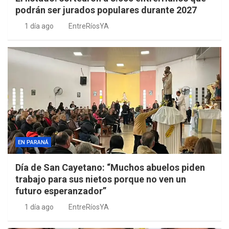
podrán ser jurados populares durante 2027
1 día ago
EntreRíosYA
EN PARANÁ
Día de San Cayetano: “Muchos abuelos piden
trabajo para sus nietos porque no ven un
futuro esperanzador”
1 día ago
EntreRíosYA