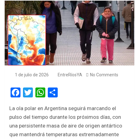
1 de julio de 2026
EntreRíosYA
No Comments
F
T
W
S
a
wi
h
h
La ola polar en Argentina seguirá marcando el
ce
tt
at
ar
pulso del tiempo durante los próximos días, con
b
er
s
e
una persistente masa de aire de origen antártico
o
A
que mantendrá temperaturas extremadamente