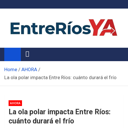
Skip
to
content
Noticias de Entre Ríos
Información de toda la provincia ahora
Home
AHORA
La ola polar impacta Entre Ríos: cuánto durará el frío
AHORA
La ola polar impacta Entre Ríos:
cuánto durará el frío