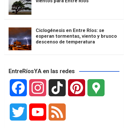
vientos para Entre Ríos
Ciclogénesis en Entre Ríos: se
esperan tormentas, viento y brusco
descenso de temperatura
EntreRíosYA en las redes
F
I
T
P
G
a
n
i
i
o
T
Y
F
c
s
k
n
o