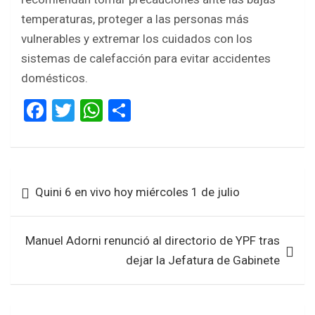
temperaturas, proteger a las personas más
vulnerables y extremar los cuidados con los
sistemas de calefacción para evitar accidentes
domésticos.
F
T
W
S
a
wi
h
h
ce
tt
at
ar
b
er
s
e
Navegación
Quini 6 en vivo hoy miércoles 1 de julio
o
A
de
o
p
entradas
k
p
Manuel Adorni renunció al directorio de YPF tras
dejar la Jefatura de Gabinete