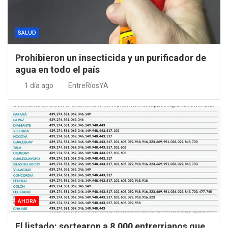
SALUD
Prohibieron un insecticida y un purificador de
agua en todo el país
1 día ago
EntreRíosYA
AHORA
El listado: sortearon a 8.000 entrerrianos que