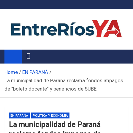
Skip
to
content
Noticias de Entre Ríos
Información de toda la provincia ahora
Home
EN PARANÁ
La municipalidad de Paraná reclama fondos impagos
de “boleto docente” y beneficios de SUBE
EN PARANÁ
POLÍTICA Y ECONOMÍA
La municipalidad de Paraná