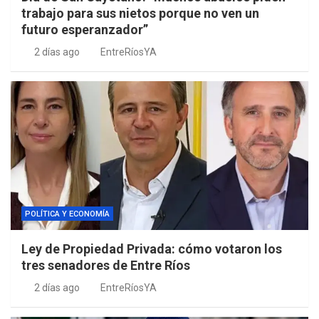
trabajo para sus nietos porque no ven un
futuro esperanzador”
2 días ago
EntreRíosYA
POLÍTICA Y ECONOMÍA
Ley de Propiedad Privada: cómo votaron los
tres senadores de Entre Ríos
2 días ago
EntreRíosYA