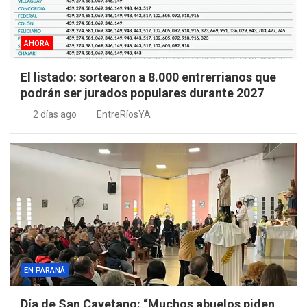
AHORA
El listado: sortearon a 8.000 entrerrianos que
podrán ser jurados populares durante 2027
2 días ago
EntreRíosYA
EN PARANÁ
Día de San Cayetano: “Muchos abuelos piden