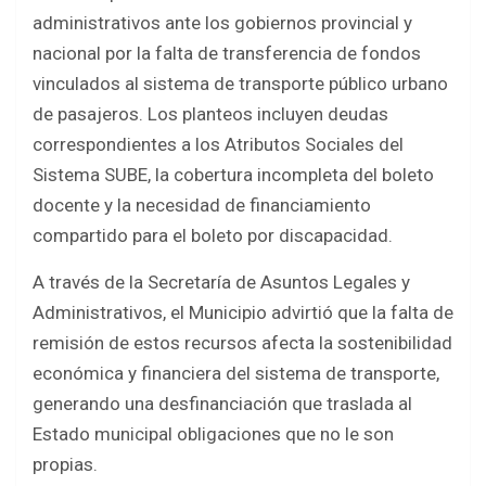
ce
tt
at
ar
administrativos ante los gobiernos provincial y
b
er
s
e
nacional por la falta de transferencia de fondos
o
A
vinculados al sistema de transporte público urbano
o
p
de pasajeros. Los planteos incluyen deudas
k
p
correspondientes a los Atributos Sociales del
Sistema SUBE, la cobertura incompleta del boleto
docente y la necesidad de financiamiento
compartido para el boleto por discapacidad.
A través de la Secretaría de Asuntos Legales y
Administrativos, el Municipio advirtió que la falta de
remisión de estos recursos afecta la sostenibilidad
económica y financiera del sistema de transporte,
generando una desfinanciación que traslada al
Estado municipal obligaciones que no le son
propias.