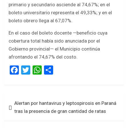
primario y secundario asciende al 74,67%; en el
boleto universitario representa el 49,33%; y en el
boleto obrero llega al 67,07%.
En el caso del boleto docente —beneficio cuya
cobertura total había sido anunciada por el
Gobierno provincial— el Municipio continúa
afrontando el 74,67% del costo.
F
T
W
S
a
wi
h
h
ce
tt
at
ar
b
er
s
e
Navegación
Alertan por hantavirus y leptospirosis en Paraná
o
A
de
tras la presencia de gran cantidad de ratas
o
p
entradas
k
p