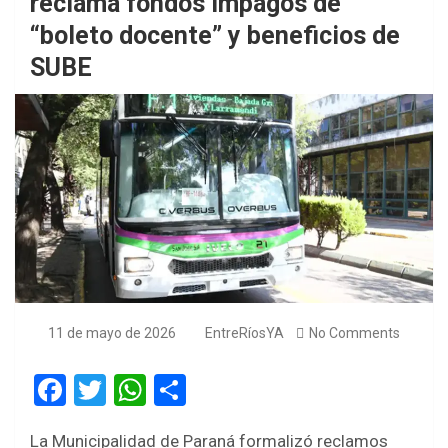
reclama fondos impagos de
“boleto docente” y beneficios de
SUBE
11 de mayo de 2026
EntreRíosYA
No Comments
F
T
W
S
a
wi
h
h
La Municipalidad de Paraná formalizó reclamos