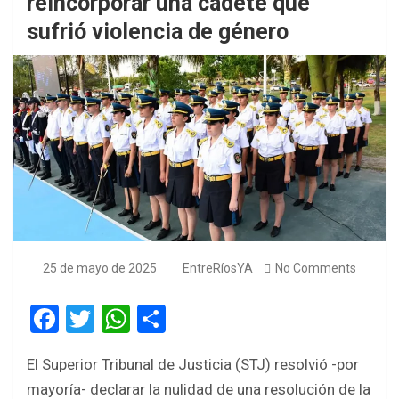
reincorporar una cadete que
sufrió violencia de género
25 de mayo de 2025
EntreRíosYA
No Comments
F
T
W
S
a
wi
h
h
El Superior Tribunal de Justicia (STJ) resolvió -por
ce
tt
at
ar
mayoría- declarar la nulidad de una resolución de la