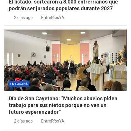
El listado: sortearon a 8.000 entrerrianos que
podrán ser jurados populares durante 2027
2 días ago
EntreRíosYA
EN PARANÁ
Día de San Cayetano: “Muchos abuelos piden
trabajo para sus nietos porque no ven un
futuro esperanzador”
2 días ago
EntreRíosYA