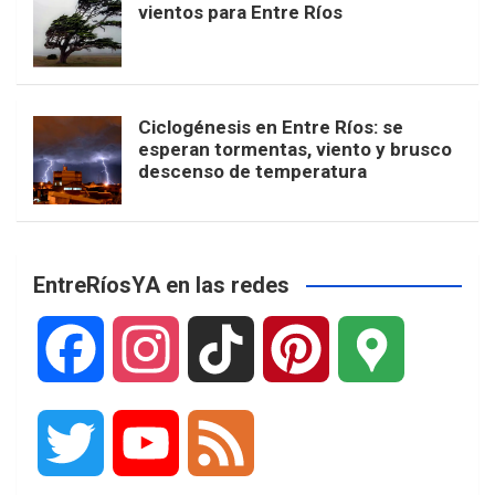
vientos para Entre Ríos
Ciclogénesis en Entre Ríos: se
esperan tormentas, viento y brusco
descenso de temperatura
EntreRíosYA en las redes
F
I
T
P
G
a
n
i
i
o
T
Y
F
c
s
k
n
o