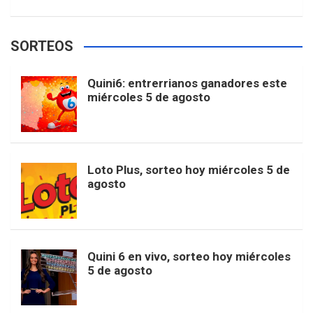
w
o
e
e
t
T
t
g
SORTEOS
i
u
e
b
a
o
e
l
Quini6: entrerrianos ganadores este
t
T
d
miércoles 5 de agosto
o
g
k
r
e
t
u
o
r
e
M
Loto Plus, sorteo hoy miércoles 5 de
e
b
agosto
k
a
s
a
r
e
m
t
p
Quini 6 en vivo, sorteo hoy miércoles
5 de agosto
s