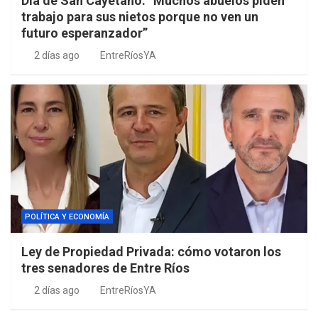
Día de San Cayetano: “Muchos abuelos piden
trabajo para sus nietos porque no ven un
futuro esperanzador”
2 días ago
EntreRíosYA
POLÍTICA Y ECONOMÍA
Ley de Propiedad Privada: cómo votaron los
tres senadores de Entre Ríos
2 días ago
EntreRíosYA