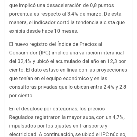
b
er
s
e
que implicó una desaceleración de 0,8 puntos
o
A
porcentuales respecto al 3,4% de marzo. De esta
o
p
manera, el indicador cortó la tendencia alcista que
k
p
exhibía desde hace 10 meses.
El nuevo registro del Índice de Precios al
Consumidor (IPC) implicó una variación interanual
del 32,4% y ubicó el acumulado del año en 12,3 por
ciento. El dato estuvo en línea con las proyecciones
que tenían en el equipo económico y en las
consultoras privadas que lo ubican entre 2,4% y 2,8
por ciento.
En el desglose por categorías, los precios
Regulados registraron la mayor suba, con un 4,7%,
impulsados por los ajustes en transporte y
electricidad. A continuación, se ubicó el IPC núcleo,