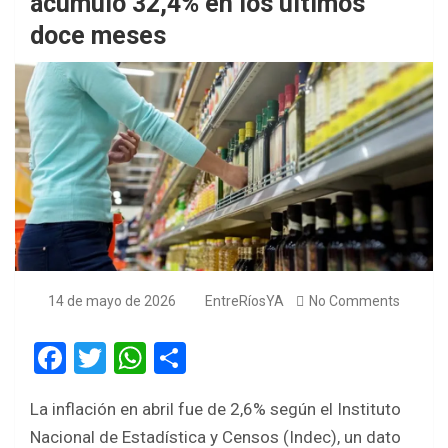
acumuló 32,4% en los últimos
doce meses
14 de mayo de 2026
EntreRíosYA
No Comments
F
T
W
S
a
wi
h
h
La inflación en abril fue de 2,6% según el Instituto
ce
tt
at
ar
Nacional de Estadística y Censos (Indec), un dato