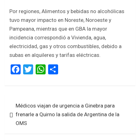
Por regiones, Alimentos y bebidas no alcohólicas
tuvo mayor impacto en Noreste, Noroeste y
Pampeana, mientras que en GBA la mayor
incidencia correspondió a Vivienda, agua,
electricidad, gas y otros combustibles, debido a
subas en alquileres y tarifas eléctricas.
F
T
W
S
a
wi
h
h
ce
tt
at
ar
b
er
s
e
Navegación
Médicos viajan de urgencia a Ginebra para
o
A
de
frenarle a Quirno la salida de Argentina de la
o
p
entradas
OMS
k
p