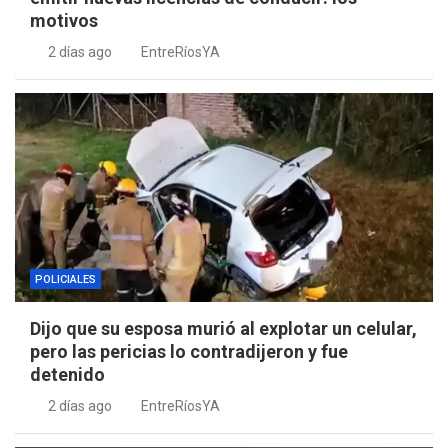
motivos
2 días ago
EntreRíosYA
POLICIALES
Dijo que su esposa murió al explotar un celular,
pero las pericias lo contradijeron y fue
detenido
2 días ago
EntreRíosYA