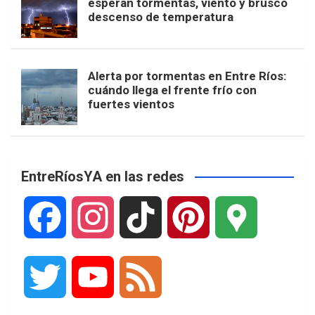
esperan tormentas, viento y brusco
descenso de temperatura
Alerta por tormentas en Entre Ríos:
cuándo llega el frente frío con
fuertes vientos
EntreRíosYA en las redes
F
I
T
P
G
a
n
i
i
o
T
Y
F
c
s
k
n
o