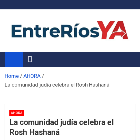
Skip
to
content
Noticias de Entre Ríos
Información de toda la provincia ahora
Home
AHORA
La comunidad judía celebra el Rosh Hashaná
AHORA
La comunidad judía celebra el
Rosh Hashaná