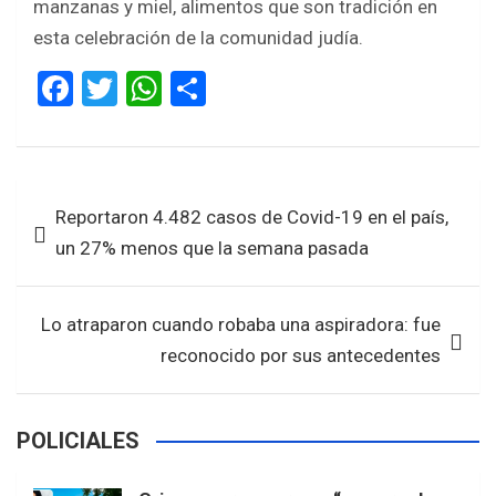
manzanas y miel, alimentos que son tradición en
esta celebración de la comunidad judía.
F
T
W
S
a
wi
h
h
ce
tt
at
ar
b
er
s
e
Navegación
Reportaron 4.482 casos de Covid-19 en el país,
o
A
de
un 27% menos que la semana pasada
o
p
entradas
k
p
Lo atraparon cuando robaba una aspiradora: fue
reconocido por sus antecedentes
POLICIALES