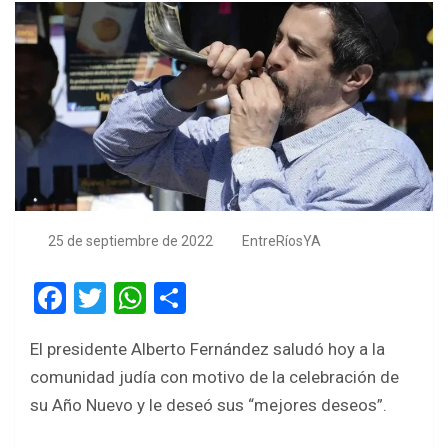
25 de septiembre de 2022
EntreRíosYA
F
T
W
S
a
wi
h
h
El presidente Alberto Fernández saludó hoy a la
ce
tt
at
ar
comunidad judía con motivo de la celebración de
b
er
s
e
su Año Nuevo y le deseó sus “mejores deseos”.
o
A