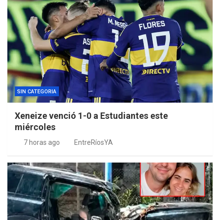
SIN CATEGORIA
Xeneize venció 1-0 a Estudiantes este
miércoles
7 horas ago
EntreRíosYA