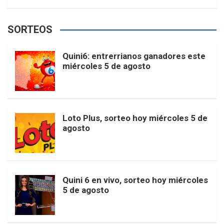
w
o
e
e
t
T
t
g
SORTEOS
i
u
e
b
a
o
e
l
Quini6: entrerrianos ganadores este
t
T
d
miércoles 5 de agosto
o
g
k
r
e
t
u
o
r
e
M
Loto Plus, sorteo hoy miércoles 5 de
e
b
agosto
k
a
s
a
r
e
m
t
p
Quini 6 en vivo, sorteo hoy miércoles
5 de agosto
s