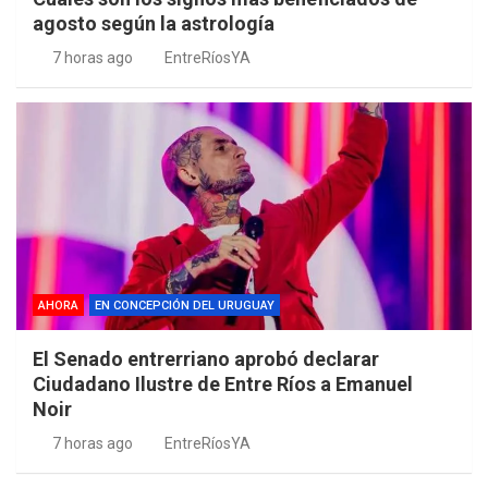
agosto según la astrología
7 horas ago
EntreRíosYA
AHORA
EN CONCEPCIÓN DEL URUGUAY
El Senado entrerriano aprobó declarar
Ciudadano Ilustre de Entre Ríos a Emanuel
Noir
7 horas ago
EntreRíosYA