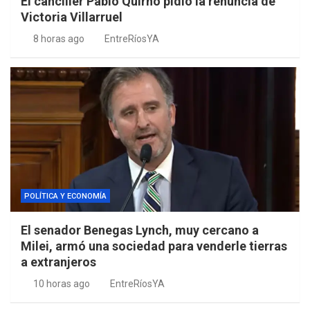
El canciller Pablo Quirno pidió la renuncia de
Victoria Villarruel
8 horas ago
EntreRíosYA
POLÍTICA Y ECONOMÍA
El senador Benegas Lynch, muy cercano a
Milei, armó una sociedad para venderle tierras
a extranjeros
10 horas ago
EntreRíosYA