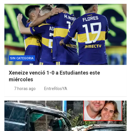
SIN CATEGORIA
Xeneize venció 1-0 a Estudiantes este
miércoles
7 horas ago
EntreRíosYA