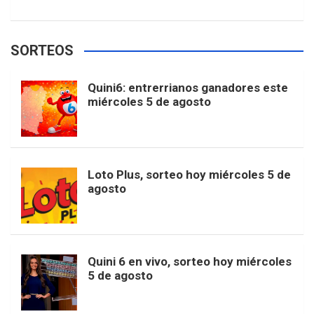
w
o
e
e
t
T
t
g
SORTEOS
i
u
e
b
a
o
e
l
Quini6: entrerrianos ganadores este
t
T
d
miércoles 5 de agosto
o
g
k
r
e
t
u
o
r
e
M
Loto Plus, sorteo hoy miércoles 5 de
e
b
agosto
k
a
s
a
r
e
m
t
p
Quini 6 en vivo, sorteo hoy miércoles
5 de agosto
s