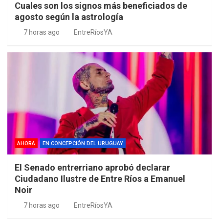
Cuales son los signos más beneficiados de
agosto según la astrología
7 horas ago
EntreRíosYA
AHORA
EN CONCEPCIÓN DEL URUGUAY
El Senado entrerriano aprobó declarar
Ciudadano Ilustre de Entre Ríos a Emanuel
Noir
7 horas ago
EntreRíosYA