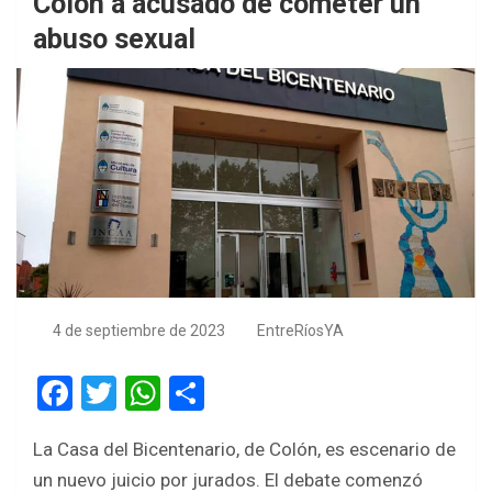
Colón a acusado de cometer un
abuso sexual
4 de septiembre de 2023
EntreRíosYA
F
T
W
S
a
wi
h
h
La Casa del Bicentenario, de Colón, es escenario de
ce
tt
at
ar
un nuevo juicio por jurados. El debate comenzó