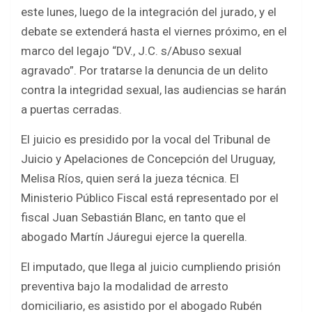
b
er
s
e
este lunes, luego de la integración del jurado, y el
o
A
debate se extenderá hasta el viernes próximo, en el
o
p
marco del legajo “DV., J.C. s/Abuso sexual
k
p
agravado”. Por tratarse la denuncia de un delito
contra la integridad sexual, las audiencias se harán
a puertas cerradas.
El juicio es presidido por la vocal del Tribunal de
Juicio y Apelaciones de Concepción del Uruguay,
Melisa Ríos, quien será la jueza técnica. El
Ministerio Público Fiscal está representado por el
fiscal Juan Sebastián Blanc, en tanto que el
abogado Martín Jáuregui ejerce la querella.
El imputado, que llega al juicio cumpliendo prisión
preventiva bajo la modalidad de arresto
domiciliario, es asistido por el abogado Rubén