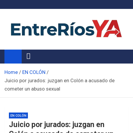
Skip
to
content
Noticias de Entre Ríos
Información de toda la provincia ahora
Home
EN COLÓN
Juicio por jurados: juzgan en Colón a acusado de
cometer un abuso sexual
EN COLÓN
Juicio por jurados: juzgan en