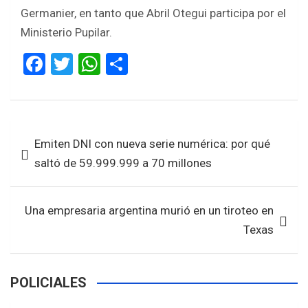
Germanier, en tanto que Abril Otegui participa por el
Ministerio Pupilar.
F
T
W
S
a
wi
h
h
ce
tt
at
ar
b
er
s
e
Navegación
Emiten DNI con nueva serie numérica: por qué
o
A
de
saltó de 59.999.999 a 70 millones
o
p
entradas
k
p
Una empresaria argentina murió en un tiroteo en
Texas
POLICIALES