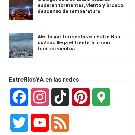
esperan tormentas, viento y brusco
descenso de temperatura
Alerta por tormentas en Entre Ríos:
cuándo llega el frente frío con
fuertes vientos
EntreRíosYA en las redes
F
I
T
P
G
a
n
i
i
o
T
Y
F
c
s
k
n
o