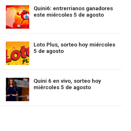
c
s
k
n
o
w
o
e
Quini6: entrerrianos ganadores
este miércoles 5 de agosto
e
t
T
t
g
i
u
e
b
a
o
e
l
t
T
d
Loto Plus, sorteo hoy miércoles
5 de agosto
o
g
k
r
e
t
u
o
r
e
M
e
b
Quini 6 en vivo, sorteo hoy
miércoles 5 de agosto
k
a
s
a
r
e
m
t
p
s