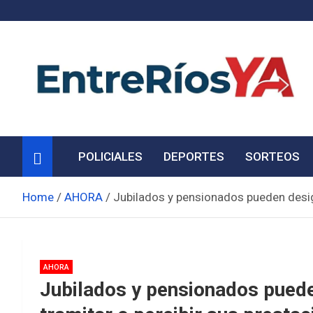
Skip
to
content
Noticias de Entre Ríos
Información de toda la provincia ahora
POLICIALES
DEPORTES
SORTEOS
Home
AHORA
Jubilados y pensionados pueden desig
AHORA
Jubilados y pensionados puede