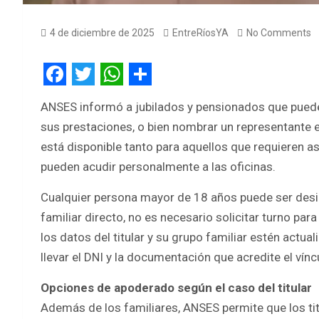
4 de diciembre de 2025
EntreRíosYA
No Comments
F
T
W
S
ANSES informó a jubilados y pensionados que pueden
a
w
h
h
sus prestaciones, o bien nombrar un representante 
c
i
a
a
está disponible tanto para aquellos que requieren a
e
t
t
r
pueden acudir personalmente a las oficinas.
b
t
s
e
Cualquier persona mayor de 18 años puede ser des
o
e
A
familiar directo, no es necesario solicitar turno par
o
r
p
los datos del titular y su grupo familiar estén actua
k
p
llevar el DNI y la documentación que acredite el vínc
Opciones de apoderado según el caso del titular
Además de los familiares, ANSES permite que los titu