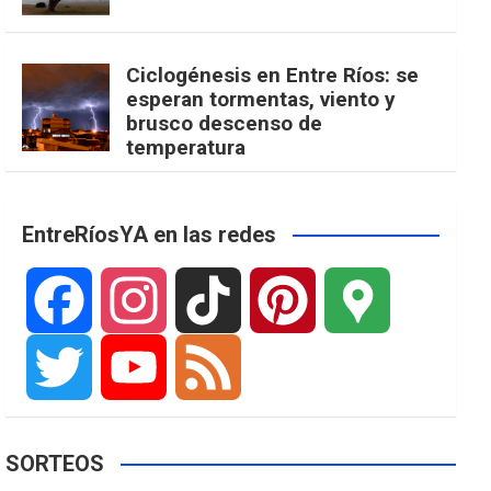
Ciclogénesis en Entre Ríos: se
esperan tormentas, viento y
brusco descenso de
temperatura
EntreRíosYA en las redes
F
I
T
P
G
a
n
i
i
o
T
Y
F
SORTEOS