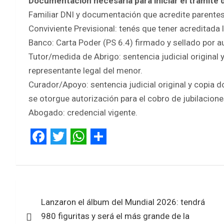
Documentación necesaria para iniciar el trámite
Familiar DNI y documentación que acredite parente
Conviviente Previsional: tenés que tener acreditada 
Banco: Carta Poder (PS 6.4) firmado y sellado por a
Tutor/medida de Abrigo: sentencia judicial original
representante legal del menor.
Curador/Apoyo: sentencia judicial original y copia 
se otorgue autorización para el cobro de jubilacion
Abogado: credencial vigente.
F
T
W
S
a
w
h
h
c
i
a
a
Navegación
e
t
t
r
Lanzaron el álbum del Mundial 2026: tendrá
de
b
t
s
e
980 figuritas y será el más grande de la