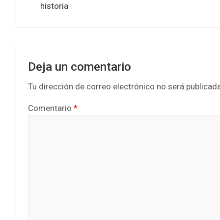
entradas
o
e
A
historia
o
r
p
k
p
Deja un comentario
Tu dirección de correo electrónico no será publicada
Comentario
*