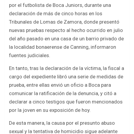
b
er
s
e
por el futbolista de Boca Juniors, durante una
o
A
declaración de más de cinco horas en los
o
p
Tribunales de Lomas de Zamora, donde presentó
k
p
nuevas pruebas respecto al hecho ocurrido en julio
del año pasado en una casa de un barrio privado de
la localidad bonaerense de Canning, informaron
fuentes judiciales.
En tanto, tras la declaración de la víctima, la fiscal a
cargo del expediente libró una serie de medidas de
prueba, entre ellas envió un oficio a Boca para
comunicar la ratificación de la denuncia, y citó a
declarar a cinco testigos que fueron mencionados
por la joven en su exposición de hoy.
De esta manera, la causa por el presunto abuso
sexual y la tentativa de homicidio sigue adelante