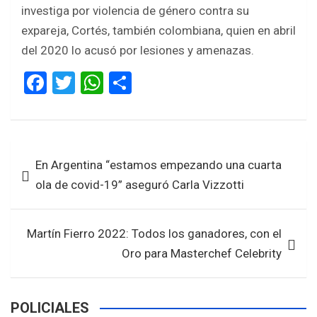
investiga por violencia de género contra su
expareja, Cortés, también colombiana, quien en abril
del 2020 lo acusó por lesiones y amenazas.
F
T
W
S
a
wi
h
h
ce
tt
at
ar
b
er
s
e
Navegación
En Argentina “estamos empezando una cuarta
o
A
de
ola de covid-19” aseguró Carla Vizzotti
o
p
entradas
k
p
Martín Fierro 2022: Todos los ganadores, con el
Oro para Masterchef Celebrity
POLICIALES