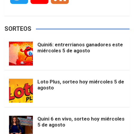
c
s
k
n
o
w
o
e
e
t
T
t
g
SORTEOS
i
u
e
b
a
o
e
l
Quini6: entrerrianos ganadores este
t
T
d
miércoles 5 de agosto
o
g
k
r
e
t
u
o
r
e
M
Loto Plus, sorteo hoy miércoles 5 de
e
b
agosto
k
a
s
a
r
e
m
t
p
Quini 6 en vivo, sorteo hoy miércoles
5 de agosto
s