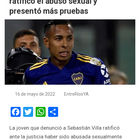
ratificó el abuso sexual y
presentó más pruebas
16 de mayo de 2022
EntreRíosYA
F
T
W
S
a
wi
h
h
La joven que denunció a Sebastián Villa ratificó
ce
tt
at
ar
ante la justicia haber sido abusada sexualmente