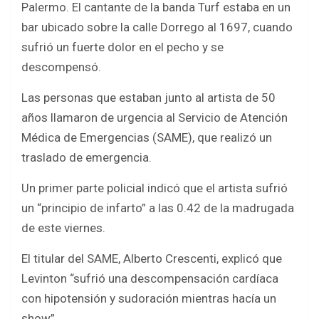
e
t
t
r
Palermo. El cantante de la banda Turf estaba en un
b
t
s
e
bar ubicado sobre la calle Dorrego al 1697, cuando
o
e
A
sufrió un fuerte dolor en el pecho y se
descompensó.
o
r
p
k
p
Las personas que estaban junto al artista de 50
años llamaron de urgencia al Servicio de Atención
Médica de Emergencias (SAME), que realizó un
traslado de emergencia.
Un primer parte policial indicó que el artista sufrió
un “principio de infarto” a las 0.42 de la madrugada
de este viernes.
El titular del SAME, Alberto Crescenti, explicó que
Levinton “sufrió una descompensación cardíaca
con hipotensión y sudoración mientras hacía un
show”.