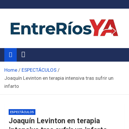
Skip
to
content
Noticias de Entre Ríos
Información de toda la provincia ahora
Home
ESPECTÁCULOS
Joaquín Levinton en terapia intensiva tras sufrir un
infarto
ESPECTÁCULOS
Joaquín Levinton en terapia