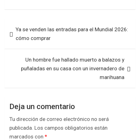
F
T
W
S
a
w
h
h
Navegación
c
i
a
a
Ya se venden las entradas para el Mundial 2026:
de
e
t
t
r
cómo comprar
entradas
b
t
s
e
o
e
A
Un hombre fue hallado muerto a balazos y
o
r
p
puñaladas en su casa con un invernadero de
k
p
marihuana
Deja un comentario
Tu dirección de correo electrónico no será
publicada.
Los campos obligatorios están
marcados con
*