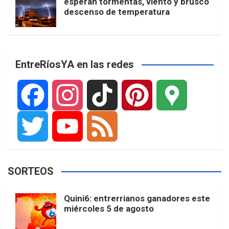
esperan tormentas, viento y brusco
descenso de temperatura
EntreRíosYA en las redes
F
I
T
P
G
a
n
i
i
o
T
Y
F
SORTEOS
c
s
k
n
o
w
o
e
Quini6: entrerrianos ganadores este
miércoles 5 de agosto
e
t
T
t
g
i
u
e