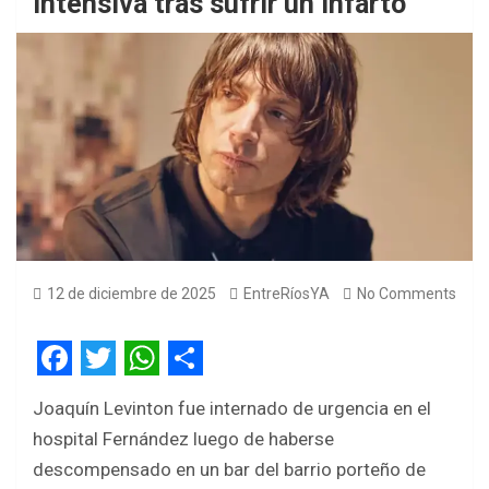
intensiva tras sufrir un infarto
12 de diciembre de 2025
EntreRíosYA
No Comments
F
T
W
S
Joaquín Levinton fue internado de urgencia en el
a
w
h
h
hospital Fernández luego de haberse
c
i
a
a
descompensado en un bar del barrio porteño de