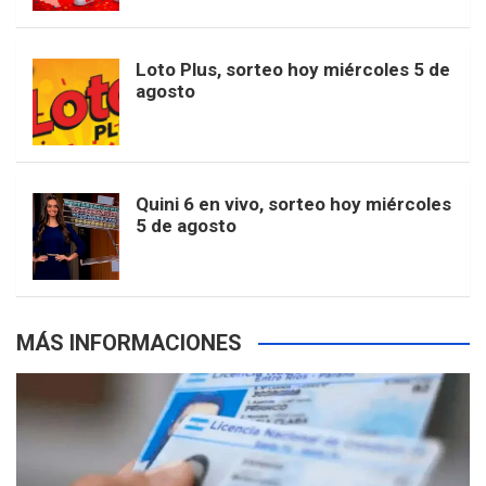
b
a
o
e
l
t
T
d
Loto Plus, sorteo hoy miércoles 5 de
agosto
o
g
k
r
e
t
u
o
r
e
M
e
b
Quini 6 en vivo, sorteo hoy miércoles
5 de agosto
k
a
s
a
r
e
m
t
p
MÁS INFORMACIONES
s