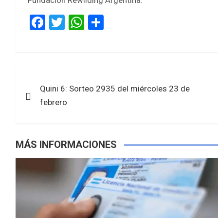
F
T
W
S
a
wi
h
h
ce
tt
at
ar
b
er
s
e
Navegación
o
A
Quini 6: Sorteo 2935 del miércoles 23 de
de
o
p
febrero
k
p
entradas
MÁS INFORMACIONES