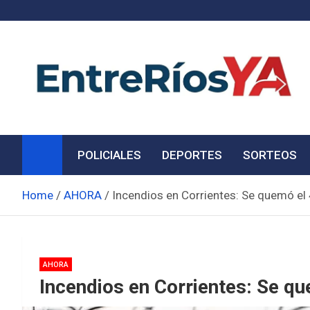
Skip
to
content
Noticias de Entre Ríos
Información de toda la provincia ahora
POLICIALES
DEPORTES
SORTEOS
Home
AHORA
Incendios en Corrientes: Se quemó el
AHORA
Incendios en Corrientes: Se q