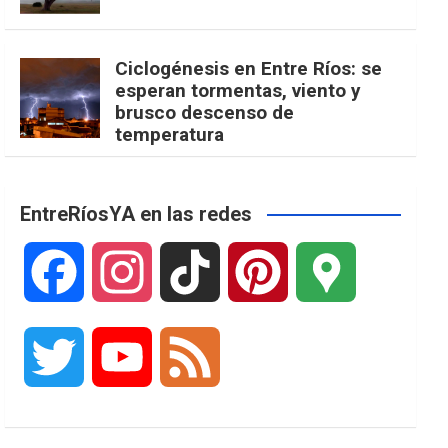
Ciclogénesis en Entre Ríos: se
esperan tormentas, viento y
brusco descenso de
temperatura
EntreRíosYA en las redes
F
I
T
P
G
a
n
i
i
o
T
Y
F
c
s
k
n
o
w
o
e