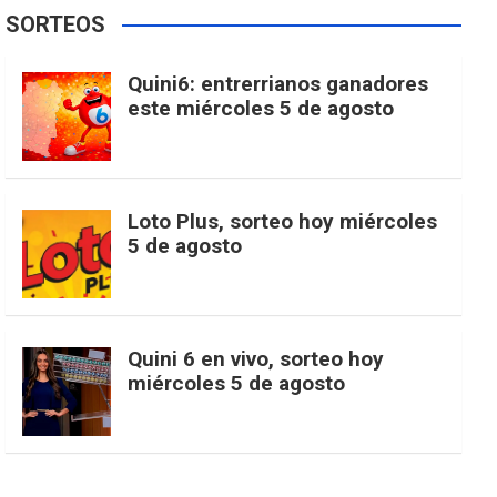
e
t
T
t
g
SORTEOS
i
u
e
b
a
o
e
l
Quini6: entrerrianos ganadores
t
T
d
este miércoles 5 de agosto
o
g
k
r
e
t
u
o
r
e
M
Loto Plus, sorteo hoy miércoles
e
b
5 de agosto
k
a
s
a
r
e
m
t
p
Quini 6 en vivo, sorteo hoy
miércoles 5 de agosto
s