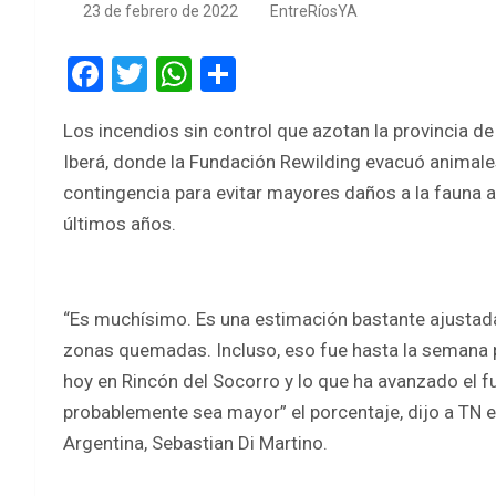
23 de febrero de 2022
EntreRíosYA
F
T
W
S
a
wi
h
h
Los incendios sin control que azotan la provincia 
ce
tt
at
ar
Iberá, donde la Fundación Rewilding evacuó animales
b
er
s
e
contingencia para evitar mayores daños a la fauna a
o
A
últimos años.
o
p
k
p
“Es muchísimo. Es una estimación bastante ajustad
zonas quemadas. Incluso, eso fue hasta la semana 
hoy en Rincón del Socorro y lo que ha avanzado el f
probablemente sea mayor” el porcentaje, dijo a TN e
Argentina, Sebastian Di Martino.