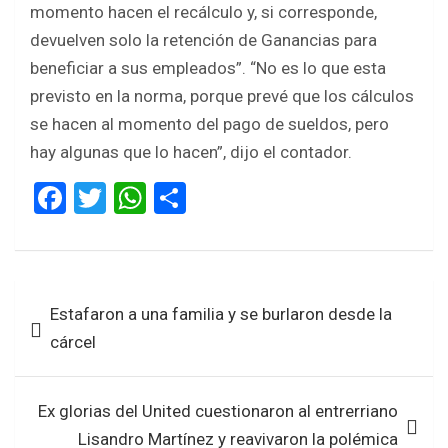
momento hacen el recálculo y, si corresponde,
devuelven solo la retención de Ganancias para
beneficiar a sus empleados”. “No es lo que esta
previsto en la norma, porque prevé que los cálculos
se hacen al momento del pago de sueldos, pero
hay algunas que lo hacen”, dijo el contador.
F
T
W
S
a
wi
h
h
ce
tt
at
ar
b
er
s
e
Navegación
Estafaron a una familia y se burlaron desde la
o
A
de
cárcel
o
p
entradas
k
p
Ex glorias del United cuestionaron al entrerriano
Lisandro Martínez y reavivaron la polémica