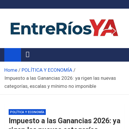
Skip
to
content
Noticias de Entre Ríos
Información de toda la provincia ahora
Home
POLÍTICA Y ECONOMÍA
Impuesto a las Ganancias 2026: ya rigen las nuevas
categorías, escalas y mínimo no imponible
POLÍTICA Y ECONOMÍA
Impuesto a las Ganancias 2026: ya