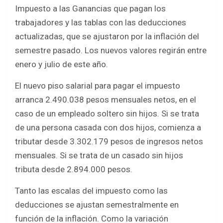
b
er
s
e
Impuesto a las Ganancias que pagan los
o
A
trabajadores y las tablas con las deducciones
o
p
actualizadas, que se ajustaron por la inflación del
k
p
semestre pasado. Los nuevos valores regirán entre
enero y julio de este año.
El nuevo piso salarial para pagar el impuesto
arranca 2.490.038 pesos mensuales netos, en el
caso de un empleado soltero sin hijos. Si se trata
de una persona casada con dos hijos, comienza a
tributar desde 3.302.179 pesos de ingresos netos
mensuales. Si se trata de un casado sin hijos
tributa desde 2.894.000 pesos.
Tanto las escalas del impuesto como las
deducciones se ajustan semestralmente en
función de la inflación. Como la variación