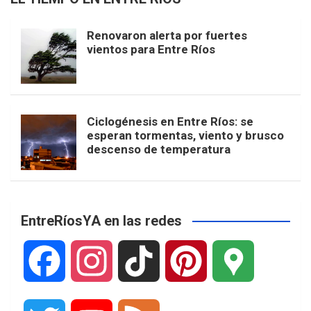
Renovaron alerta por fuertes
vientos para Entre Ríos
Ciclogénesis en Entre Ríos: se
esperan tormentas, viento y brusco
descenso de temperatura
EntreRíosYA en las redes
F
I
T
P
G
a
n
i
i
o