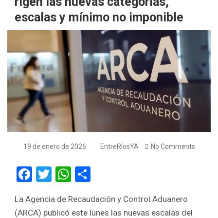
rigen las nuevas categorías,
escalas y mínimo no imponible
19 de enero de 2026
EntreRíosYA
No Comments
F
T
W
S
a
wi
h
h
La Agencia de Recaudación y Control Aduanero
ce
tt
at
ar
(ARCA) publicó este lunes las nuevas escalas del