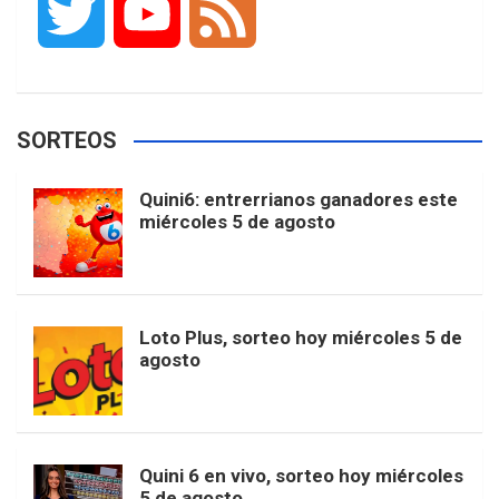
T
Y
F
c
s
k
n
o
w
o
e
e
t
T
t
g
SORTEOS
i
u
e
b
a
o
e
l
Quini6: entrerrianos ganadores este
t
T
d
miércoles 5 de agosto
o
g
k
r
e
t
u
o
r
e
M
Loto Plus, sorteo hoy miércoles 5 de
e
b
agosto
k
a
s
a
r
e
m
t
p
Quini 6 en vivo, sorteo hoy miércoles
5 de agosto