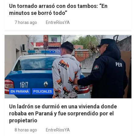
Un tornado arrasó con dos tambos: “En
minutos se borró todo”
7 horas ago
EntreRíosYA
EN PARANÁ
POLICIALES
Un ladrón se durmió en una vivienda donde
robaba en Paraná y fue sorprendido por el
propietario
8 horas ago
EntreRíosYA