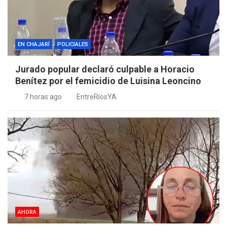
EN CHAJARÍ
POLICIALES
Jurado popular declaró culpable a Horacio
Benítez por el femicidio de Luisina Leoncino
7 horas ago
EntreRíosYA
AHORA