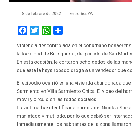
8 de febrero de 2022
EntreRíosYA
F
T
W
S
a
wi
h
h
Violencia descontrolada en el conurbano bonaerense.
ce
tt
at
ar
la localidad de Billinghurst, del partido de San Mart
b
er
s
e
En esta ocasión, le cortaron ocho dedos de las man
o
A
que este le haya robado droga a un vendedor que c
o
p
El episodio ocurrió en una vivienda abandonada que 
k
p
Sarmiento en Villa Sarmiento Chica. El video del ho
móvil y circuló en las redes sociales.
La víctima fue identificada como Joel Nicolás Scelat
maniatado y mutilado, por lo que debió ser intern
Inmediatamente, los habitantes de la zona llamaron 