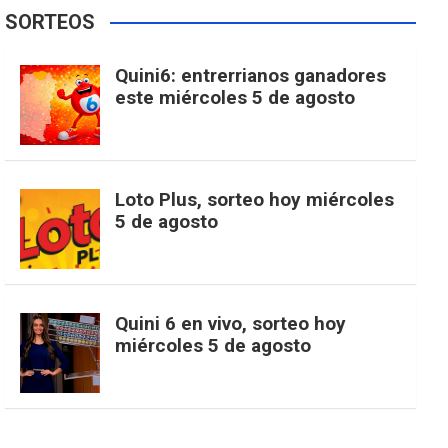
e
t
T
t
g
SORTEOS
i
u
e
b
a
o
e
l
Quini6: entrerrianos ganadores
t
T
d
este miércoles 5 de agosto
o
g
k
r
e
t
u
o
r
e
M
Loto Plus, sorteo hoy miércoles
e
b
5 de agosto
k
a
s
a
r
e
m
t
p
Quini 6 en vivo, sorteo hoy
miércoles 5 de agosto
s