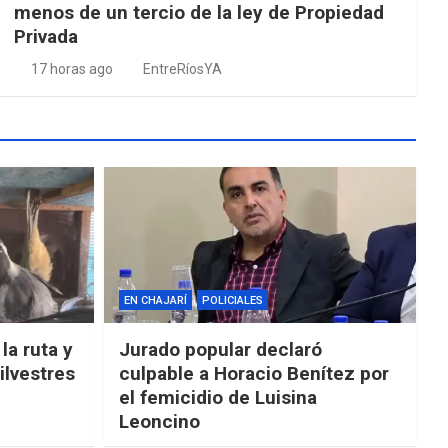
menos de un tercio de la ley de Propiedad
Privada
17 horas ago
EntreRíosYA
EN CHAJARÍ
POLICIALES
la ruta y
Jurado popular declaró
ilvestres
culpable a Horacio Benítez por
el femicidio de Luisina
Leoncino