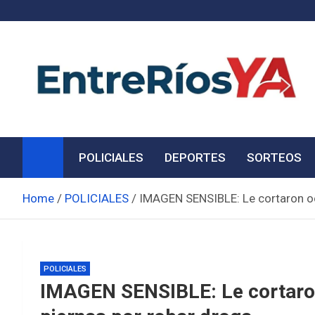
Skip
to
content
Noticias de Entre Ríos
Información de toda la provincia ahora
POLICIALES
DEPORTES
SORTEOS
Home
POLICIALES
IMAGEN SENSIBLE: Le cortaron oc
POLICIALES
IMAGEN SENSIBLE: Le cortaron