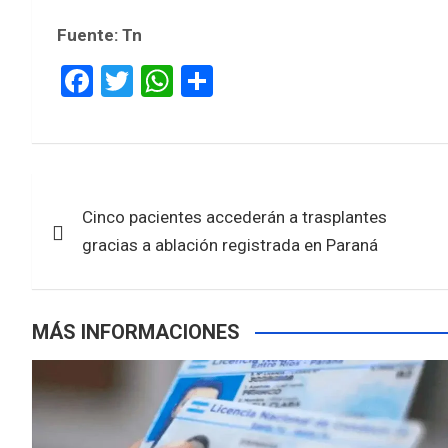
Fuente: Tn
F
T
W
S
a
wi
h
h
ce
tt
at
ar
b
er
s
e
Navegación
o
A
Cinco pacientes accederán a trasplantes
de
o
p
gracias a ablación registrada en Paraná
k
p
entradas
MÁS INFORMACIONES