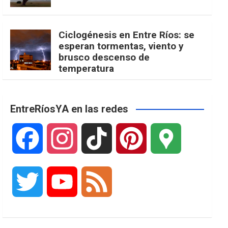
Ciclogénesis en Entre Ríos: se
esperan tormentas, viento y
brusco descenso de
temperatura
EntreRíosYA en las redes
F
I
T
P
G
a
n
i
i
o
T
Y
F
c
s
k
n
o
w
o
e