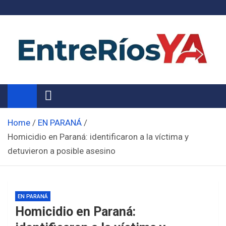
Skip
to
content
Noticias de Entre Ríos
Información de toda la provincia ahora
Home
EN PARANÁ
Homicidio en Paraná: identificaron a la víctima y
detuvieron a posible asesino
EN PARANÁ
Homicidio en Paraná: