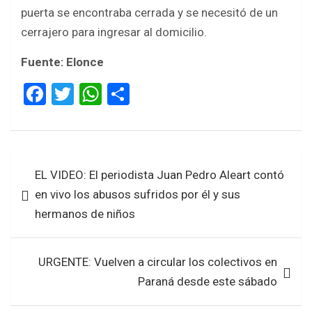
puerta se encontraba cerrada y se necesitó de un
cerrajero para ingresar al domicilio.
Fuente: Elonce
F
T
W
S
a
wi
h
h
ce
tt
at
ar
b
er
s
e
Navegación
EL VIDEO: El periodista Juan Pedro Aleart contó
o
A
de
en vivo los abusos sufridos por él y sus
o
p
entradas
hermanos de niños
k
p
URGENTE: Vuelven a circular los colectivos en
Paraná desde este sábado