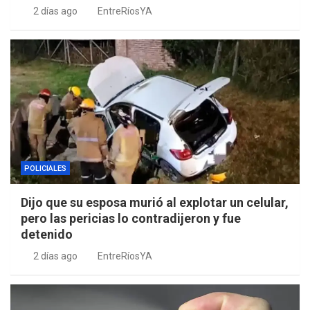
2 días ago
EntreRíosYA
POLICIALES
Dijo que su esposa murió al explotar un celular,
pero las pericias lo contradijeron y fue
detenido
2 días ago
EntreRíosYA