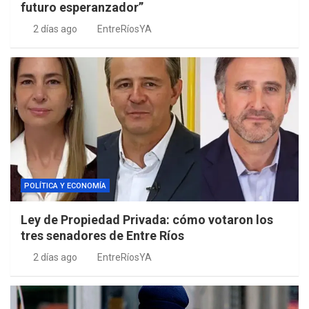
futuro esperanzador”
2 días ago
EntreRíosYA
POLÍTICA Y ECONOMÍA
Ley de Propiedad Privada: cómo votaron los
tres senadores de Entre Ríos
2 días ago
EntreRíosYA