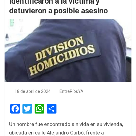
identificaron a la víctima y
detuvieron a posible asesino
18 de abril de 2024
EntreRíosYA
F
T
W
S
a
wi
h
h
Un hombre fue encontrado sin vida en su vivienda,
ce
tt
at
ar
ubicada en calle Alejandro Carbó, frente a