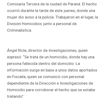
b
er
s
e
Comisaría Tercera de la ciudad de Paraná. El hecho
o
A
ocurrió durante la tarde de este jueves, donde una
o
p
mujer dio aviso a la policía. Trabajaron en el lugar, la
k
p
División Homicidios junto a personal de
Criminalística.
Ángel Ricle, director de Investigaciones, quien
expresó: “Se trata de un homicidio, donde hay una
persona fallecida dentro del domicilio. La
información surge en base a unos datos aportados
en Fiscalía, quien se comunicó con personal
dependiente de la Dirección e Investigaciones de
Homicidio para corroborar el hecho que se estaba
tratando”.