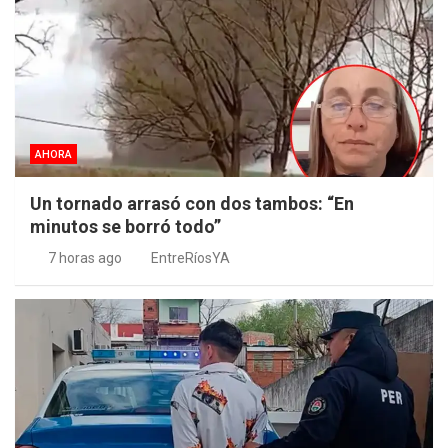
AHORA
Un tornado arrasó con dos tambos: “En
minutos se borró todo”
7 horas ago
EntreRíosYA