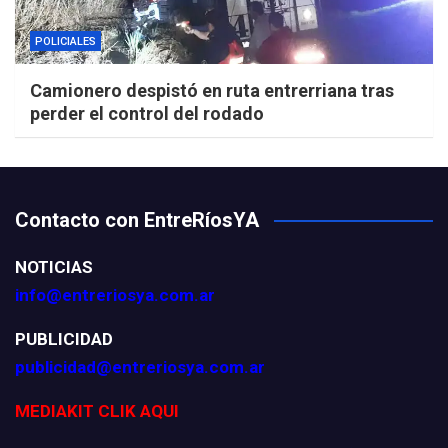
POLICIALES
Camionero despistó en ruta entrerriana tras
perder el control del rodado
Contacto con EntreRíosYA
NOTICIAS
info@entreriosya.com.ar
PUBLICIDAD
publicidad@entreriosya.com.ar
MEDIAKIT CLIK AQUI