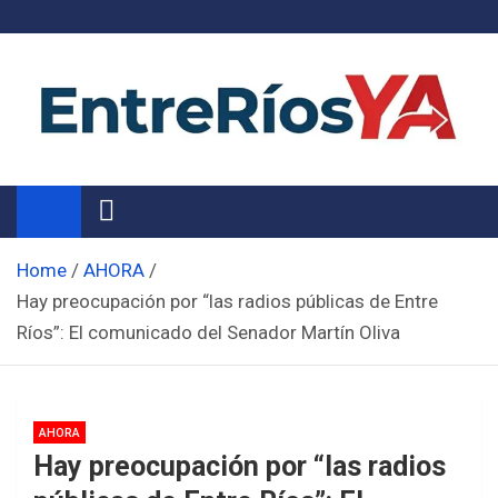
Skip
to
content
Noticias de Entre Ríos
Información de toda la provincia ahora
Home
AHORA
Hay preocupación por “las radios públicas de Entre
Ríos”: El comunicado del Senador Martín Oliva
AHORA
Hay preocupación por “las radios