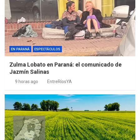
EN PARANÁ
ESPECTÁCULOS
Zulma Lobato en Paraná: el comunicado de
Jazmín Salinas
9 horas ago
EntreRíosYA