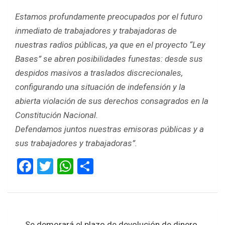
Estamos profundamente preocupados por el futuro
inmediato de trabajadores y trabajadoras de
nuestras radios públicas, ya que en el proyecto “Ley
Bases” se abren posibilidades funestas: desde sus
despidos masivos a traslados discrecionales,
configurando una situación de indefensión y la
abierta violación de sus derechos consagrados en la
Constitución Nacional.
Defendamos juntos nuestras emisoras públicas y a
sus trabajadores y trabajadoras”.
F
T
W
S
a
wi
h
h
ce
tt
at
ar
b
er
s
e
Navegación
Se demorará el plazo de devolución de dinero