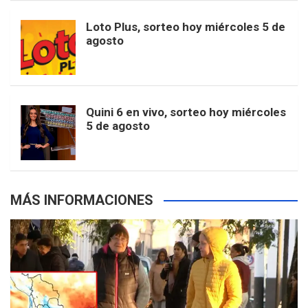
o
r
e
M
Loto Plus, sorteo hoy miércoles 5 de
e
b
agosto
k
a
s
a
r
e
m
t
p
Quini 6 en vivo, sorteo hoy miércoles
5 de agosto
s
MÁS INFORMACIONES