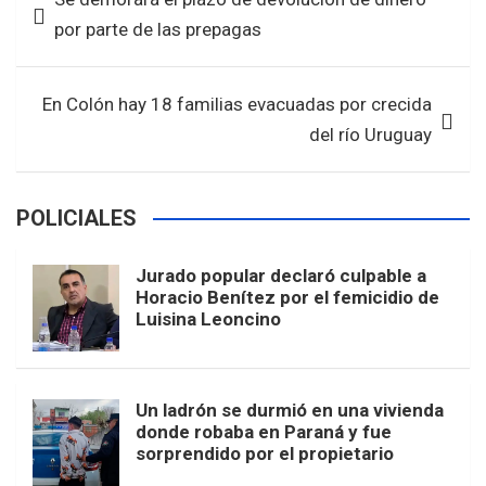
o
A
de
por parte de las prepagas
o
p
entradas
k
p
En Colón hay 18 familias evacuadas por crecida
del río Uruguay
POLICIALES
Jurado popular declaró culpable a
Horacio Benítez por el femicidio de
Luisina Leoncino
Un ladrón se durmió en una vivienda
donde robaba en Paraná y fue
sorprendido por el propietario