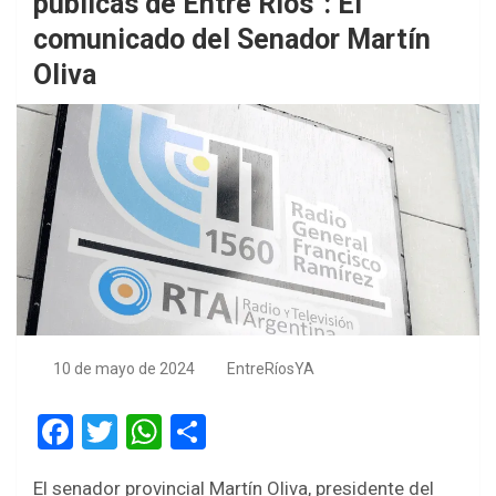
públicas de Entre Ríos”: El
comunicado del Senador Martín
Oliva
10 de mayo de 2024
EntreRíosYA
F
T
W
S
a
wi
h
h
El senador provincial Martín Oliva, presidente del