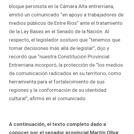
ce
tt
at
ar
bloque peronista en la Cámara Alta entrerriana,
b
er
s
e
emitió un comunicado “en apoyo a trabajadores de
o
A
medios públicos de Entre Ríos” ante el tratamiento
o
p
de la Ley Bases en el Senado de la Nación. Al
k
p
respecto, el legislador sostuvo que “tenemos que
tomar decisiones más allá de legislar”, dijo y
recordó que “nuestra Constitución Provincial
Entrerriana incorporó, la protección de “los medios
de comunicación radicados en su territorio, como
herramienta para el fortalecimiento de sus
regiones y la conformación de su identidad
cultural”, afirmó en el comunicado.
A continuación, el texto completo dado a
conocer por el senador provincial Martín Oliva: