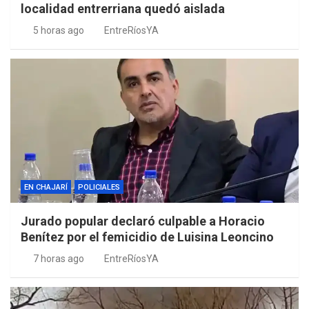
localidad entrerriana quedó aislada
5 horas ago
EntreRíosYA
EN CHAJARÍ
POLICIALES
Jurado popular declaró culpable a Horacio
Benítez por el femicidio de Luisina Leoncino
7 horas ago
EntreRíosYA