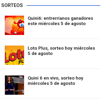
e
t
T
t
g
SORTEOS
i
u
e
b
a
o
e
l
Quini6: entrerrianos ganadores
t
T
d
este miércoles 5 de agosto
o
g
k
r
e
t
u
o
r
e
M
Loto Plus, sorteo hoy miércoles
e
b
5 de agosto
k
a
s
a
r
e
m
t
p
Quini 6 en vivo, sorteo hoy
miércoles 5 de agosto
s