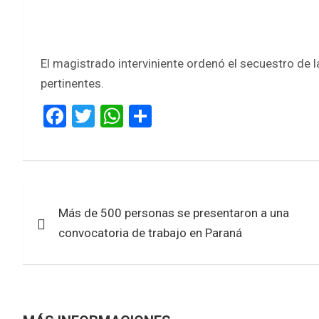
El magistrado interviniente ordenó el secuestro de la
pertinentes.
F
T
W
S
a
wi
h
h
ce
tt
at
ar
b
er
s
e
Navegación
o
A
Más de 500 personas se presentaron a una
de
o
p
convocatoria de trabajo en Paraná
k
p
entradas