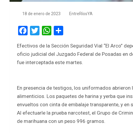
18 de enero de 2023
EntreRíosYA
F
T
W
S
a
wi
h
h
Efectivos de la Sección Seguridad Vial “El Arco” de
ce
tt
at
ar
oficio judicial del Juzgado Federal de Posadas en 
b
er
s
e
fue interceptada este martes.
o
A
o
p
k
p
En presencia de testigos, los uniformados abrieron 
alimenticios. Los paquetes de harina y yerba que i
envueltos con cinta de embalaje transparente, y en 
Al efectuarle la prueba narcotest, el Grupo de Crimi
de marihuana con un peso 996 gramos.