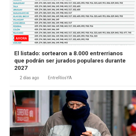
AHORA
El listado: sortearon a 8.000 entrerrianos
que podrán ser jurados populares durante
2027
2 días ago
EntreRíosYA