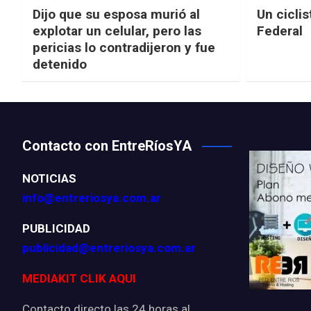
Dijo que su esposa murió al
Un ciclis
explotar un celular, pero las
Federal
pericias lo contradijeron y fue
detenido
Contacto con EntreRíosYA
NOTICIAS
info@entreriosya.com.ar
PUBLICIDAD
publicidad@entreriosya.com.ar
MEDIAKIT CLIK AQUI
Contacto directo las 24 horas al