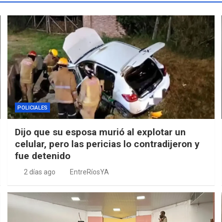
POLICIALES
Dijo que su esposa murió al explotar un
celular, pero las pericias lo contradijeron y
fue detenido
2 días ago
EntreRíosYA