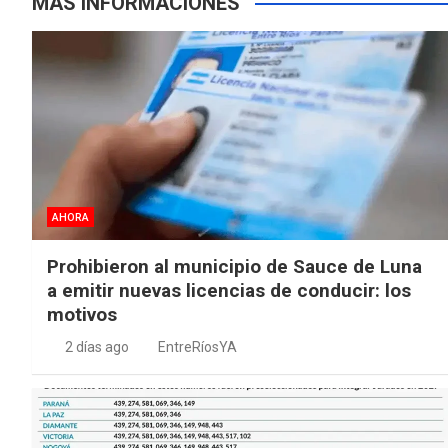
MÁS INFORMACIONES
AHORA
Prohibieron al municipio de Sauce de Luna
a emitir nuevas licencias de conducir: los
motivos
2 días ago
EntreRíosYA