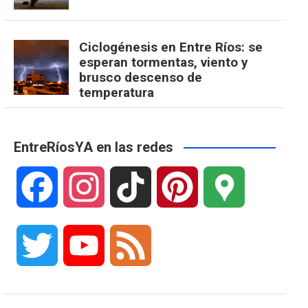
Ciclogénesis en Entre Ríos: se
esperan tormentas, viento y
brusco descenso de
temperatura
EntreRíosYA en las redes
F
I
T
P
G
a
n
i
i
o
T
Y
F
c
s
k
n
o
w
o
e