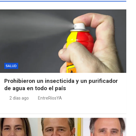
SALUD
Prohibieron un insecticida y un purificador
de agua en todo el país
2 días ago
EntreRíosYA