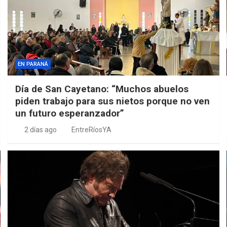
EN PARANÁ
Día de San Cayetano: “Muchos abuelos
piden trabajo para sus nietos porque no ven
un futuro esperanzador”
2 días ago
EntreRíosYA