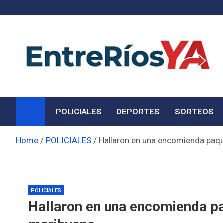
Skip
to
content
Noticias de Entre Ríos
Información de toda la provincia ahora
POLICIALES
DEPORTES
SORTEOS
Home
POLICIALES
Hallaron en una encomienda paqu
POLICIALES
Hallaron en una encomienda pa