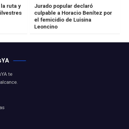
la ruta y
Jurado popular declaró
ilvestres
culpable a Horacio Benítez por
el femicidio de Luisina
Leoncino
osYA
sYA te
 alcance.
ias