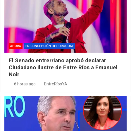
AHORA
EN CONCEPCIÓN DEL URUGUAY
El Senado entrerriano aprobó declarar
Ciudadano Ilustre de Entre Ríos a Emanuel
Noir
6 horas ago
EntreRíosYA