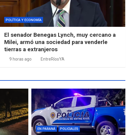
POLÍTICA Y ECONOMÍA
El senador Benegas Lynch, muy cercano a
Milei, armó una sociedad para venderle
tierras a extranjeros
9 horas ago
EntreRíosYA
EN PARANÁ
POLICIALES