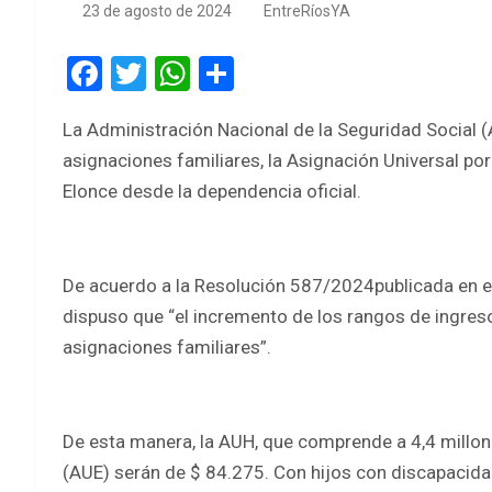
23 de agosto de 2024
EntreRíosYA
F
T
W
S
a
wi
h
h
La Administración Nacional de la Seguridad Social (
ce
tt
at
ar
asignaciones familiares, la Asignación Universal por
b
er
s
e
Elonce desde la dependencia oficial.
o
A
o
p
k
p
De acuerdo a la Resolución 587/2024publicada en el 
dispuso que “el incremento de los rangos de ingreso
asignaciones familiares”.
De esta manera, la AUH, que comprende a 4,4 millon
(AUE) serán de $ 84.275. Con hijos con discapacida