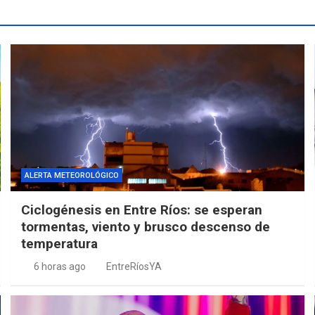
ALERTA METEOROLÓGICO
Ciclogénesis en Entre Ríos: se esperan
tormentas, viento y brusco descenso de
temperatura
6 horas ago
EntreRíosYA