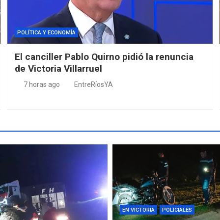
POLÍTICA Y ECONOMÍA
El canciller Pablo Quirno pidió la renuncia
de Victoria Villarruel
7 horas ago
EntreRíosYA
EN VICTORIA
POLICIALES