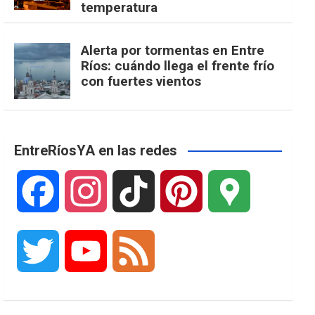
temperatura
Alerta por tormentas en Entre
Ríos: cuándo llega el frente frío
con fuertes vientos
EntreRíosYA en las redes
F
I
T
P
G
a
n
i
i
o
T
Y
F
c
s
k
n
o
w
o
e