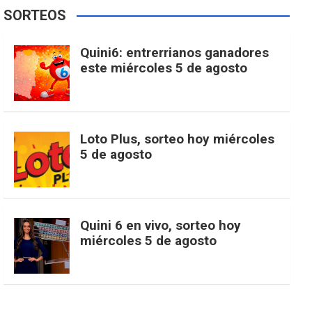
e
t
T
t
g
SORTEOS
i
u
e
b
a
o
e
l
Quini6: entrerrianos ganadores
t
T
d
este miércoles 5 de agosto
o
g
k
r
e
t
u
o
r
e
M
Loto Plus, sorteo hoy miércoles
e
b
5 de agosto
k
a
s
a
r
e
m
t
p
Quini 6 en vivo, sorteo hoy
miércoles 5 de agosto
s