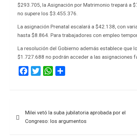
$293.705, la Asignación por Matrimonio trepará a $7
no supere los $3.455.376.
La asignación Prenatal escalará a $42.138, con vari
hasta $8.864. Para trabajadores con empleo tempor
La resolución del Gobierno además establece que lo
$1.727.688 no podrán acceder a las asignaciones fam
F
T
W
S
a
wi
h
h
ce
tt
at
ar
b
er
s
e
Navegación
o
A
Milei vetó la suba jubilatoria aprobada por el
de
o
p
Congreso: los argumentos
k
p
entradas