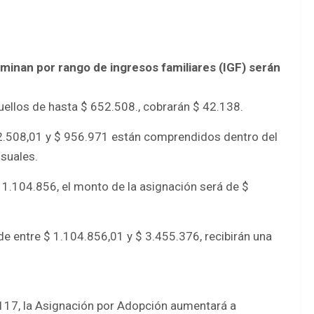
rminan por rango de ingresos familiares (IGF) serán
uellos de hasta $ 652.508., cobrarán $ 42.138.
52.508,01 y $ 956.971 están comprendidos dentro del
nsuales.
 1.104.856, el monto de la asignación será de $
de entre $ 1.104.856,01 y $ 3.455.376, recibirán una
.117, la Asignación por Adopción aumentará a