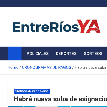
Skip
to
content
Noticias de Entre Ríos
Información de toda la provincia ahora
POLICIALES
DEPORTES
SORTEOS
Home
CRONOGRAMAS DE PAGOS
Habrá nueva suba 
CRONOGRAMAS DE PAGOS
Habrá nueva suba de asignaci