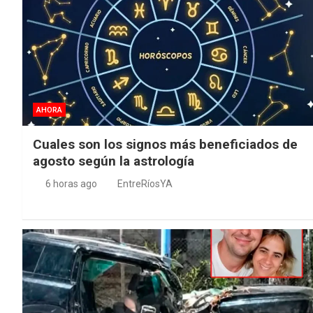
AHORA
Cuales son los signos más beneficiados de
agosto según la astrología
6 horas ago
EntreRíosYA