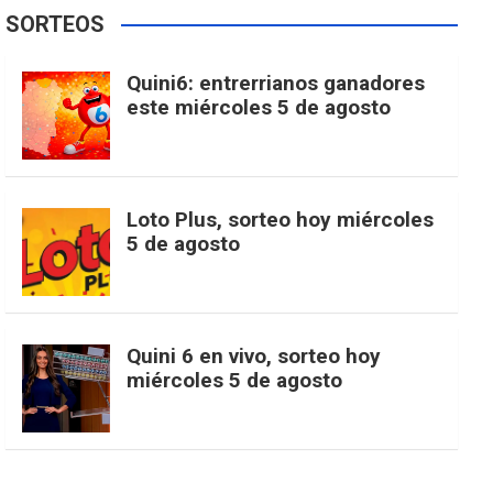
e
t
T
t
g
SORTEOS
i
u
e
b
a
o
e
l
Quini6: entrerrianos ganadores
t
T
d
este miércoles 5 de agosto
o
g
k
r
e
t
u
o
r
e
M
Loto Plus, sorteo hoy miércoles
e
b
5 de agosto
k
a
s
a
r
e
m
t
p
Quini 6 en vivo, sorteo hoy
miércoles 5 de agosto
s