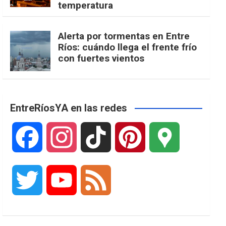
temperatura
Alerta por tormentas en Entre
Ríos: cuándo llega el frente frío
con fuertes vientos
EntreRíosYA en las redes
F
I
T
P
G
a
n
i
i
o
T
Y
F
c
s
k
n
o
w
o
e