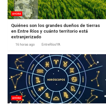
AHORA
Quiénes son los grandes dueños de tierras
en Entre Ríos y cuánto territorio está
extranjerizado
16 horas ago
EntreRíosYA
AHORA