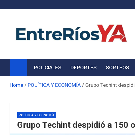
Skip
to
content
Noticias de Entre Ríos
Información de toda la provincia ahora
POLICIALES
DEPORTES
SORTEOS
Home
POLÍTICA Y ECONOMÍA
Grupo Techint despidi
POLÍTICA Y ECONOMÍA
Grupo Techint despidió a 150 