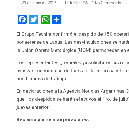
29 de junio de 2026
EntreRíosYA
No Comments
F
T
W
S
a
wi
h
h
El Grupo Techint confirmó el despido de 150 operario
ce
tt
at
ar
bonaerense de Lanús. Las desvinculaciones se harán
b
er
s
e
la Unión Obrera Metalúrgica (UOM) permanecen en e
o
A
Los representantes gremiales ya solicitaron las re
o
p
avanzar con medidas de fuerza si la empresa infor
k
p
condiciones de trabajo.
En declaraciones a la Agencia Noticias Argentinas, D
que “los despidos se harán efectivos el 1ro. de julio
jueves anterior.
Reclamo por reincorporaciones