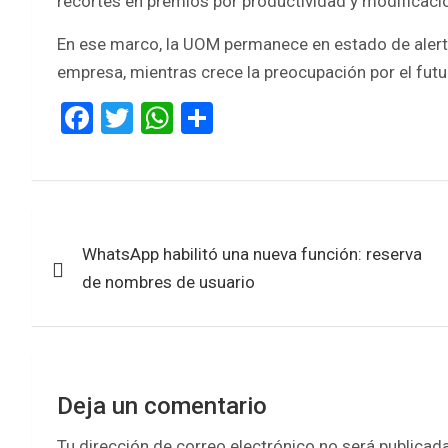
recortes en premios por productividad y modificacio
En ese marco, la UOM permanece en estado de alerta 
empresa, mientras crece la preocupación por el futu
F
T
W
S
a
wi
h
h
ce
tt
at
ar
b
er
s
e
Navegación
o
A
WhatsApp habilitó una nueva función: reserva
de
o
p
de nombres de usuario
k
p
entradas
Deja un comentario
Tu dirección de correo electrónico no será publicada