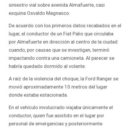
b
er
s
e
siniestro vial sobre avenida Almafuerte, casi
o
A
esquina Osvaldo Magnasco.
o
p
De acuerdo con los primeros datos recabados en el
k
p
lugar, el conductor de un Fiat Palio que circulaba
por Almafuerte en dirección al centro de la ciudad
cuando, por causas que se investigan, terminó
impactando contra una camioneta. Al parecer se
habría quedado dormido al volante.
A raíz de la violencia del choque, la Ford Ranger se
movió aproximadamente 10 metros del lugar
donde estaba estacionada.
En el vehículo involucrado viajaba únicamente el
conductor, quien fue asistido en el lugar por
personal de emergencias y posteriormente