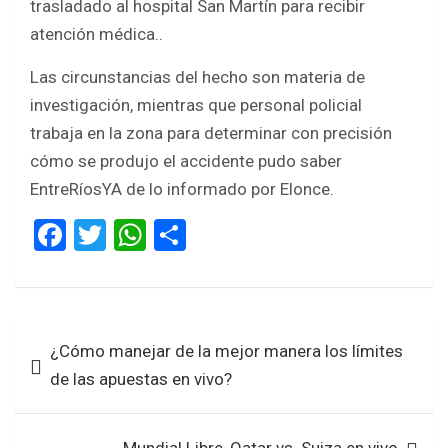
trasladado al hospital San Martín para recibir
atención médica..
Las circunstancias del hecho son materia de
investigación, mientras que personal policial
trabaja en la zona para determinar con precisión
cómo se produjo el accidente pudo saber
EntreRíosYA de lo informado por Elonce.
F
T
W
S
a
wi
h
h
ce
tt
at
ar
b
er
s
e
Navegación
¿Cómo manejar de la mejor manera los límites
o
A
de
de las apuestas en vivo?
o
p
entradas
k
p