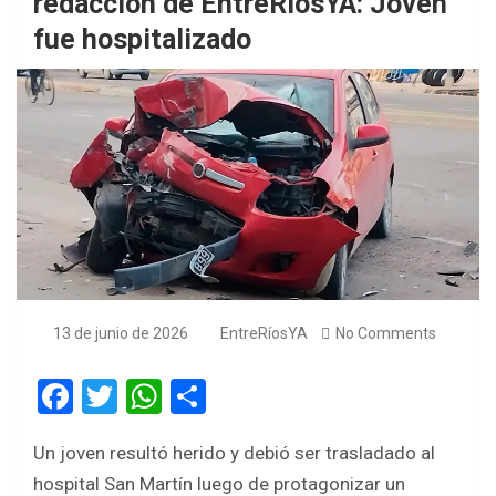
redacción de EntreRíosYA: Joven
fue hospitalizado
13 de junio de 2026
EntreRíosYA
No Comments
F
T
W
S
a
wi
h
h
Un joven resultó herido y debió ser trasladado al
ce
tt
at
ar
hospital San Martín luego de protagonizar un