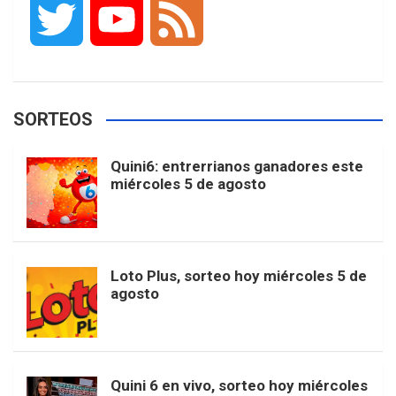
T
Y
F
c
s
k
n
o
w
o
e
e
t
T
t
g
SORTEOS
i
u
e
b
a
o
e
l
Quini6: entrerrianos ganadores este
t
T
d
miércoles 5 de agosto
o
g
k
r
e
t
u
o
r
e
M
Loto Plus, sorteo hoy miércoles 5 de
e
b
agosto
k
a
s
a
r
e
m
t
p
Quini 6 en vivo, sorteo hoy miércoles