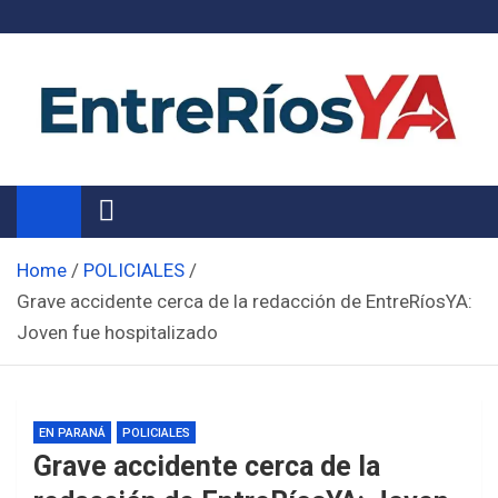
Skip
to
content
Noticias de Entre Ríos
Información de toda la provincia ahora
Home
POLICIALES
Grave accidente cerca de la redacción de EntreRíosYA:
Joven fue hospitalizado
EN PARANÁ
POLICIALES
Grave accidente cerca de la