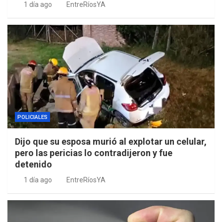
1 día ago
EntreRíosYA
POLICIALES
Dijo que su esposa murió al explotar un celular,
pero las pericias lo contradijeron y fue
detenido
1 día ago
EntreRíosYA