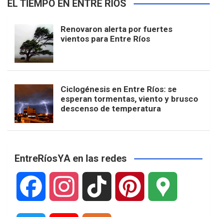
EL TIEMPO EN ENTRE RÍOS
Renovaron alerta por fuertes
vientos para Entre Ríos
Ciclogénesis en Entre Ríos: se
esperan tormentas, viento y brusco
descenso de temperatura
EntreRíosYA en las redes
F
I
T
P
G
a
n
i
i
o