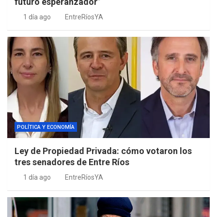
futuro esperanzador”
1 día ago
EntreRíosYA
POLÍTICA Y ECONOMÍA
Ley de Propiedad Privada: cómo votaron los
tres senadores de Entre Ríos
1 día ago
EntreRíosYA