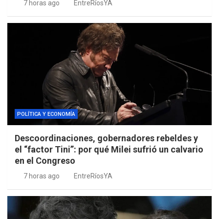
7 horas ago
EntreRíosYA
POLÍTICA Y ECONOMÍA
Descoordinaciones, gobernadores rebeldes y
el “factor Tini”: por qué Milei sufrió un calvario
en el Congreso
7 horas ago
EntreRíosYA