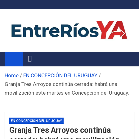
Skip
to
content
Noticias de Entre Ríos
Información de toda la provincia ahora
Home
EN CONCEPCIÓN DEL URUGUAY
Granja Tres Arroyos continúa cerrada: habrá una
movilización este martes en Concepción del Uruguay.
EN CONCEPCIÓN DEL URUGUAY
Granja Tres Arroyos continúa