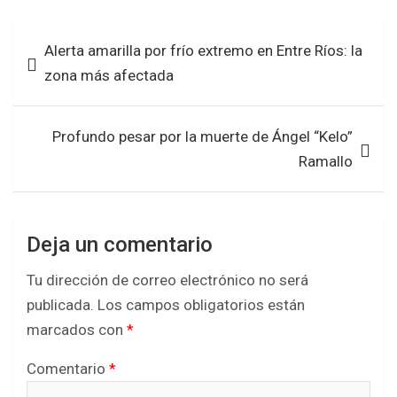
ce
tt
at
ar
b
er
s
e
Navegación
Alerta amarilla por frío extremo en Entre Ríos: la
o
A
de
zona más afectada
o
p
entradas
k
p
Profundo pesar por la muerte de Ángel “Kelo”
Ramallo
Deja un comentario
Tu dirección de correo electrónico no será
publicada.
Los campos obligatorios están
marcados con
*
Comentario
*