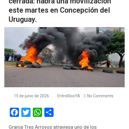
cerrada: habrá una movilización
este martes en Concepción del
Uruguay.
15 de junio de 2026
EntreRíosYA
No Comments
F
T
W
S
a
wi
h
h
Granja Tres Arroyos atraviesa uno de los