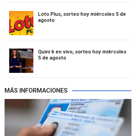
o
r
e
M
Loto Plus, sorteo hoy miércoles 5 de
e
b
agosto
k
a
s
a
r
e
m
t
p
Quini 6 en vivo, sorteo hoy miércoles
5 de agosto
s
MÁS INFORMACIONES