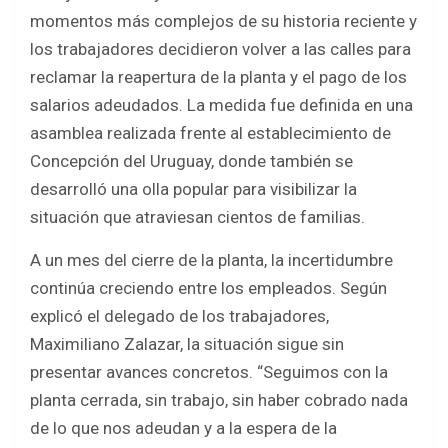
ce
tt
at
ar
momentos más complejos de su historia reciente y
b
er
s
e
los trabajadores decidieron volver a las calles para
o
A
reclamar la reapertura de la planta y el pago de los
o
p
salarios adeudados. La medida fue definida en una
k
p
asamblea realizada frente al establecimiento de
Concepción del Uruguay, donde también se
desarrolló una olla popular para visibilizar la
situación que atraviesan cientos de familias.
A un mes del cierre de la planta, la incertidumbre
continúa creciendo entre los empleados. Según
explicó el delegado de los trabajadores,
Maximiliano Zalazar, la situación sigue sin
presentar avances concretos. “Seguimos con la
planta cerrada, sin trabajo, sin haber cobrado nada
de lo que nos adeudan y a la espera de la