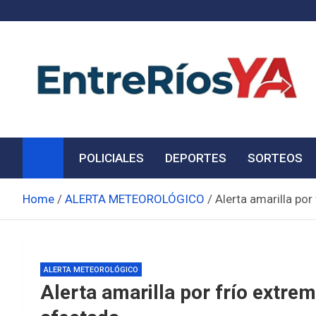
Skip
to
content
Noticias de Entre Ríos
Información de toda la provincia ahora
POLICIALES
DEPORTES
SORTEOS
Home
ALERTA METEOROLÓGICO
Alerta amarilla por
ALERTA METEOROLÓGICO
Alerta amarilla por frío extre