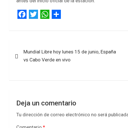
antes del inicio oficial de la estación.
F
T
W
S
a
w
h
h
c
i
a
a
Navegación
e
t
t
r
Mundial Libre hoy lunes 15 de junio, España
de
b
t
s
e
vs Cabo Verde en vivo
entradas
o
e
A
o
r
p
k
p
Deja un comentario
Tu dirección de correo electrónico no será publicada
Comentario
*