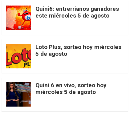
c
s
k
n
o
w
o
e
Quini6: entrerrianos ganadores
este miércoles 5 de agosto
e
t
T
t
g
i
u
e
b
a
o
e
l
t
T
d
Loto Plus, sorteo hoy miércoles
5 de agosto
o
g
k
r
e
t
u
o
r
e
M
e
b
Quini 6 en vivo, sorteo hoy
miércoles 5 de agosto
k
a
s
a
r
e
m
t
p
s