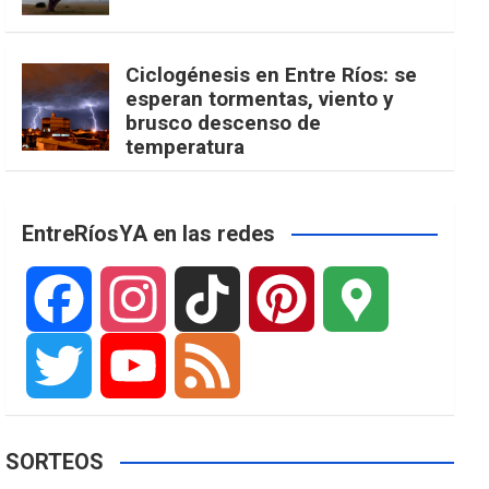
Ciclogénesis en Entre Ríos: se
esperan tormentas, viento y
brusco descenso de
temperatura
EntreRíosYA en las redes
F
I
T
P
G
a
n
i
i
o
T
Y
F
SORTEOS