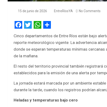
15 de junio de 2026
EntreRíosYA
No Comments
F
T
W
S
Cinco departamentos de Entre Ríos están bajo alerta
a
w
h
h
reporte meteorológico vigente. La advertencia alcan
c
i
a
a
donde se esperan temperaturas mínimas cercanas a
e
t
t
r
de la mañana.
b
t
s
e
El resto del territorio provincial también registrará
o
e
A
establecidos para la emisión de una alerta por tem
o
r
p
La jornada estará marcada por un ambiente estable 
k
p
durante la tarde, cuando los registros podrían alcan
Heladas y temperaturas bajo cero