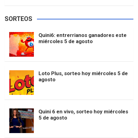
w
o
e
e
t
T
t
g
SORTEOS
i
u
e
b
a
o
e
l
Quini6: entrerrianos ganadores este
t
T
d
miércoles 5 de agosto
o
g
k
r
e
t
u
o
r
e
M
Loto Plus, sorteo hoy miércoles 5 de
e
b
agosto
k
a
s
a
r
e
m
t
p
Quini 6 en vivo, sorteo hoy miércoles
5 de agosto
s