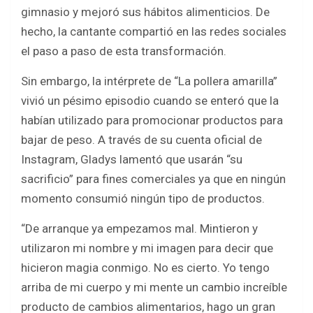
b
er
s
e
gimnasio y mejoró sus hábitos alimenticios. De
o
A
hecho, la cantante compartió en las redes sociales
o
p
el paso a paso de esta transformación.
k
p
Sin embargo, la intérprete de “La pollera amarilla”
vivió un pésimo episodio cuando se enteró que la
habían utilizado para promocionar productos para
bajar de peso. A través de su cuenta oficial de
Instagram, Gladys lamentó que usarán “su
sacrificio” para fines comerciales ya que en ningún
momento consumió ningún tipo de productos.
“De arranque ya empezamos mal. Mintieron y
utilizaron mi nombre y mi imagen para decir que
hicieron magia conmigo. No es cierto. Yo tengo
arriba de mi cuerpo y mi mente un cambio increíble
producto de cambios alimentarios, hago un gran