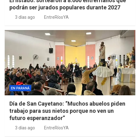
El listado: sortearon a 8.000 entrerrianos que
podrán ser jurados populares durante 2027
3 días ago
EntreRíosYA
EN PARANÁ
Día de San Cayetano: “Muchos abuelos piden
trabajo para sus nietos porque no ven un
futuro esperanzador”
3 días ago
EntreRíosYA