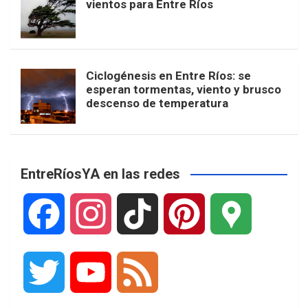
vientos para Entre Ríos
Ciclogénesis en Entre Ríos: se
esperan tormentas, viento y brusco
descenso de temperatura
EntreRíosYA en las redes
F
I
T
P
G
a
n
i
i
o
T
Y
F
c
s
k
n
o