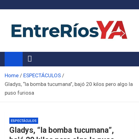
Skip
to
content
Noticias de Entre Ríos
Información de toda la provincia ahora
Home
ESPECTÁCULOS
Gladys, “la bomba tucumana”, bajó 20 kilos pero algo la
puso furiosa
ESPECTÁCULOS
Gladys, “la bomba tucumana”,