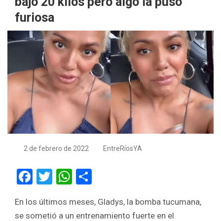
bajó 20 kilos pero algo la puso
furiosa
2 de febrero de 2022
EntreRíosYA
F
T
W
S
a
wi
h
h
En los últimos meses, Gladys, la bomba tucumana,
ce
tt
at
ar
se sometió a un entrenamiento fuerte en el