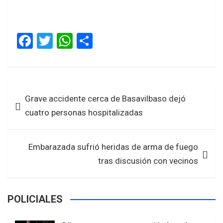
F
T
W
S
a
wi
h
h
ce
tt
at
ar
b
er
s
e
Navegación
Grave accidente cerca de Basavilbaso dejó
o
A
de
cuatro personas hospitalizadas
o
p
entradas
k
p
Embarazada sufrió heridas de arma de fuego
tras discusión con vecinos
POLICIALES