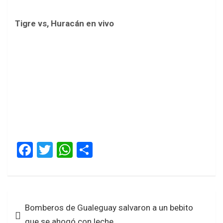
Tigre vs, Huracán en vivo
F
T
W
S
a
wi
h
h
ce
tt
at
ar
b
er
s
e
Navegación
Bomberos de Gualeguay salvaron a un bebito
o
A
de
que se ahogó con leche