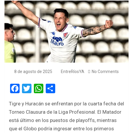
8 de agosto de 2025
EntreRíosYA
No Comments
F
T
W
S
a
wi
h
h
Tigre y Huracán se enfrentan por la cuarta fecha del
ce
tt
at
ar
Torneo Clausura de la Liga Profesional. El Matador
b
er
s
e
está último en los puestos de playoffs, mientras
o
A
que el Globo podría ingresar entre los primeros