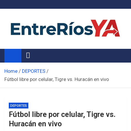
Skip
to
content
Noticias de Entre Ríos
Información de toda la provincia ahora
Home
DEPORTES
Fútbol libre por celular, Tigre vs. Huracán en vivo
DEPORTES
Fútbol libre por celular, Tigre vs.
Huracán en vivo