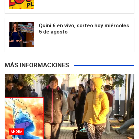
k
a
s
a
r
e
m
t
p
Quini 6 en vivo, sorteo hoy miércoles
5 de agosto
s
MÁS INFORMACIONES
AHORA