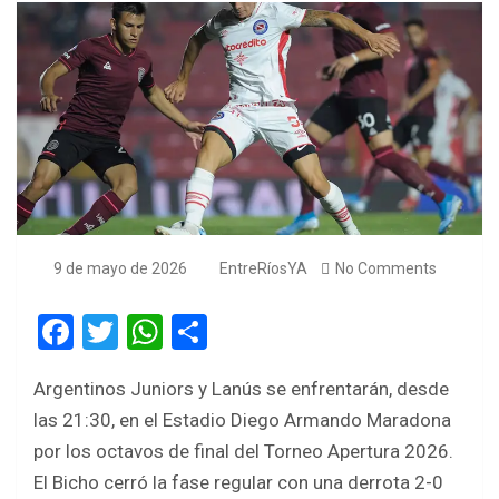
9 de mayo de 2026
EntreRíosYA
No Comments
F
T
W
S
a
wi
h
h
Argentinos Juniors y Lanús se enfrentarán, desde
ce
tt
at
ar
las 21:30, en el Estadio Diego Armando Maradona
b
er
s
e
por los octavos de final del Torneo Apertura 2026.
o
A
El Bicho cerró la fase regular con una derrota 2-0