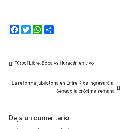
F
T
W
S
a
wi
h
h
ce
tt
at
ar
b
er
s
e
Navegación
Fútbol Libre, Boca vs Huracán en vivo
o
A
de
o
p
entradas
k
p
La reforma jubilatoria en Entre Ríos ingresará al
Senado la próxima semana
Deja un comentario