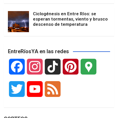
Ciclogénesis en Entre Ríos: se
esperan tormentas, viento y brusco
descenso de temperatura
EntreRíosYA en las redes
F
I
T
P
G
a
n
i
i
o
T
Y
F
c
s
k
n
o
w
o
e
e
t
T
t
g