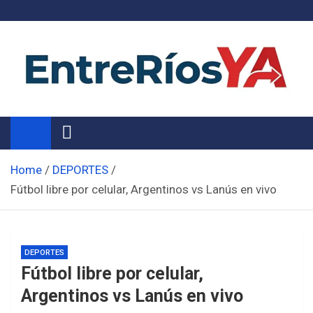
Skip
to
content
Noticias de Entre Ríos
Información de toda la provincia ahora
Home
DEPORTES
Fútbol libre por celular, Argentinos vs Lanús en vivo
DEPORTES
Fútbol libre por celular,
Argentinos vs Lanús en vivo