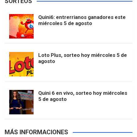
SORTEOS
i
u
e
b
a
o
e
l
Quini6: entrerrianos ganadores este
t
T
d
miércoles 5 de agosto
o
g
k
r
e
t
u
o
r
e
M
Loto Plus, sorteo hoy miércoles 5 de
e
b
agosto
k
a
s
a
r
e
m
t
p
Quini 6 en vivo, sorteo hoy miércoles
5 de agosto
s
MÁS INFORMACIONES