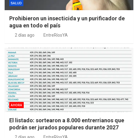
SALUD
Prohibieron un insecticida y un purificador de
agua en todo el país
2 días ago
EntreRíosYA
AHORA
El listado: sortearon a 8.000 entrerrianos que
podrán ser jurados populares durante 2027
2 días ago
EntreRíosYA