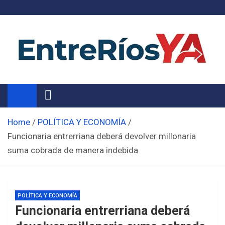
Skip
to
content
Noticias de Entre Ríos
Información de toda la provincia ahora
Home
POLÍTICA Y ECONOMÍA
Funcionaria entrerriana deberá devolver millonaria
suma cobrada de manera indebida
POLÍTICA Y ECONOMÍA
Funcionaria entrerriana deberá