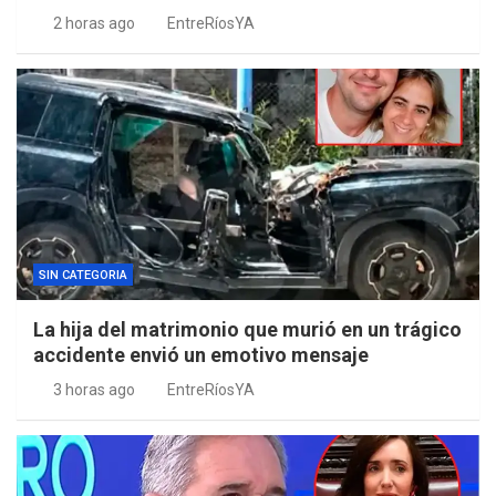
2 horas ago
EntreRíosYA
SIN CATEGORIA
La hija del matrimonio que murió en un trágico
accidente envió un emotivo mensaje
3 horas ago
EntreRíosYA