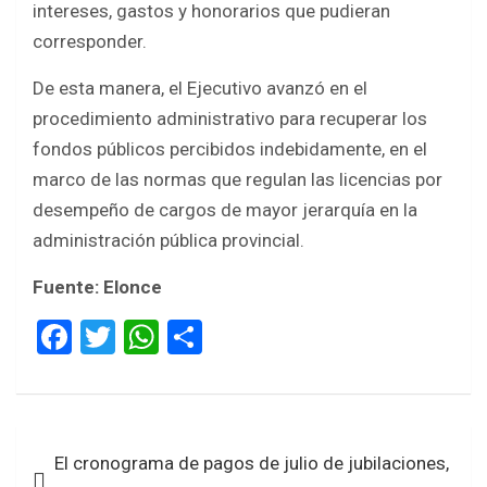
intereses, gastos y honorarios que pudieran
corresponder.
De esta manera, el Ejecutivo avanzó en el
procedimiento administrativo para recuperar los
fondos públicos percibidos indebidamente, en el
marco de las normas que regulan las licencias por
desempeño de cargos de mayor jerarquía en la
administración pública provincial.
Fuente: Elonce
F
T
W
S
a
wi
h
h
ce
tt
at
ar
b
er
s
e
Navegación
El cronograma de pagos de julio de jubilaciones,
o
A
de