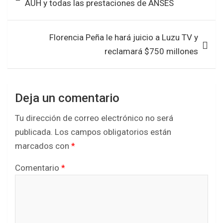
AUH y todas las prestaciones de ANSES
o
p
entradas
k
p
Florencia Peña le hará juicio a Luzu TV y
reclamará $750 millones
Deja un comentario
Tu dirección de correo electrónico no será
publicada.
Los campos obligatorios están
marcados con
*
Comentario
*