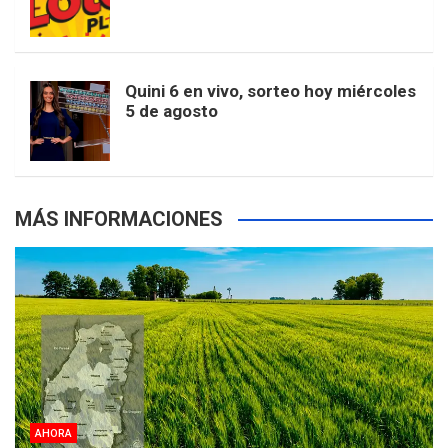
k
a
s
a
r
e
m
t
p
Quini 6 en vivo, sorteo hoy miércoles
5 de agosto
s
MÁS INFORMACIONES
AHORA