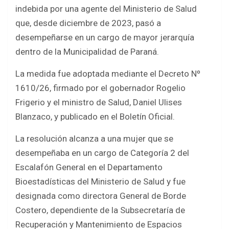
b
er
s
e
indebida por una agente del Ministerio de Salud
o
A
que, desde diciembre de 2023, pasó a
o
p
desempeñarse en un cargo de mayor jerarquía
k
p
dentro de la Municipalidad de Paraná.
La medida fue adoptada mediante el Decreto Nº
1610/26, firmado por el gobernador Rogelio
Frigerio y el ministro de Salud, Daniel Ulises
Blanzaco, y publicado en el Boletín Oficial.
La resolución alcanza a una mujer que se
desempeñaba en un cargo de Categoría 2 del
Escalafón General en el Departamento
Bioestadísticas del Ministerio de Salud y fue
designada como directora General de Borde
Costero, dependiente de la Subsecretaría de
Recuperación y Mantenimiento de Espacios