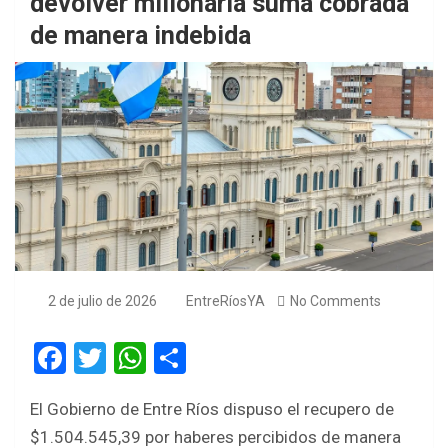
devolver millonaria suma cobrada
de manera indebida
2 de julio de 2026
EntreRíosYA
No Comments
F
T
W
S
a
wi
h
h
El Gobierno de Entre Ríos dispuso el recupero de
ce
tt
at
ar
$1.504.545,39 por haberes percibidos de manera