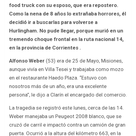
b
er
s
e
food truck con su esposo, que era repostero.
o
A
Como la nena de 8 años lo extrañaba horrores, él
o
p
decidió ir a buscarlas para volverse a
k
p
Hurlingham. No pude llegar, porque murió en un
tremendo choque frontal en la ruta nacional 14,
en la provincia de Corrientes .
Alfonso Weber
(53) era de 25 de Mayo, Misiones,
aunque vivía en Villa Tesei y trabajaba como mozo
en el restaurante Haedo Plaza. “Estuvo con
nosotros más de un año, era una excelente
persona”, le dijo a Clarín el encargado del comercio.
La tragedia se registró este lunes, cerca de las 14.
Weber manejaba un Peugeot 2008 blanco, que se
cruzó de carril e impactó contra un camión de gran
puerta. Ocurrió a la altura del kilómetro 663, en la