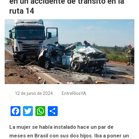
en un accidente de tránsito en la
ruta 14
12 de junio de 2024
EntreRíosYA
F
T
W
S
a
wi
h
h
La mujer se había instalado hace un par de
ce
tt
at
ar
meses en Brasil con sus dos hijos. Iba a poner un