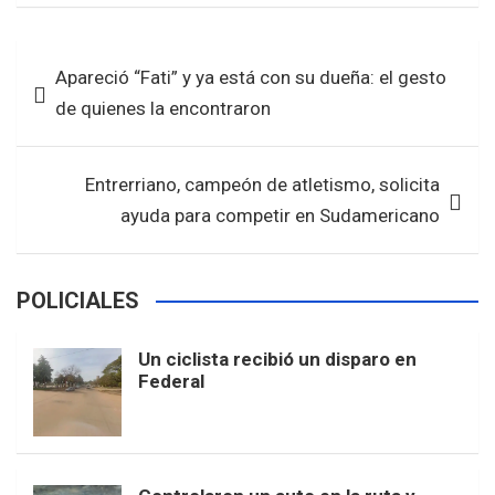
ce
tt
at
ar
b
er
s
e
Navegación
Apareció “Fati” y ya está con su dueña: el gesto
o
A
de
de quienes la encontraron
o
p
entradas
k
p
Entrerriano, campeón de atletismo, solicita
ayuda para competir en Sudamericano
POLICIALES
Un ciclista recibió un disparo en
Federal