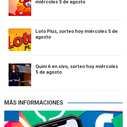
miércoles 5 de agosto
o
g
k
r
e
t
u
o
r
e
M
Loto Plus, sorteo hoy miércoles 5 de
e
b
agosto
k
a
s
a
r
e
m
t
p
Quini 6 en vivo, sorteo hoy miércoles
5 de agosto
s
MÁS INFORMACIONES