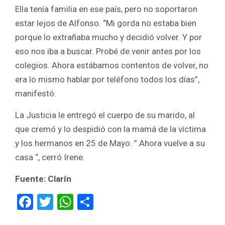
Ella tenía familia en ese país, pero no soportaron
estar lejos de Alfonso. “Mi gorda no estaba bien
porque lo extrañaba mucho y decidió volver. Y por
eso nos iba a buscar. Probé de venir antes por los
colegios. Ahora estábamos contentos de volver, no
era lo mismo hablar por teléfono todos los días”,
manifestó.
La Justicia le entregó el cuerpo de su marido, al
que cremó y lo despidió con la mamá de la víctima
y los hermanos en 25 de Mayo. ” Ahora vuelve a su
casa “, cerró Irene.
Fuente: Clarín
F
T
W
S
a
wi
h
h