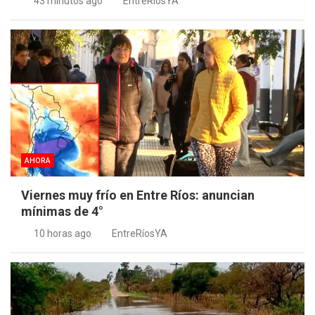
43 minutos ago
EntreRíosYA
AHORA
Viernes muy frío en Entre Ríos: anuncian
mínimas de 4°
10 horas ago
EntreRíosYA