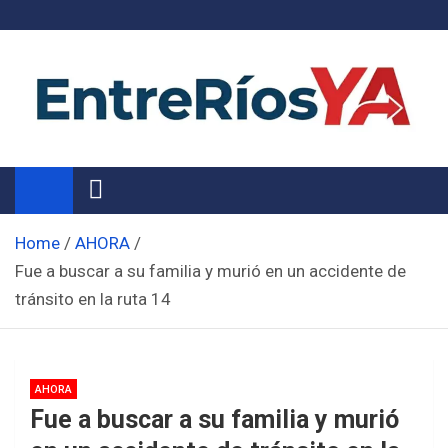
Skip
to
content
Noticias de Entre Ríos
Información de toda la provincia ahora
Home
AHORA
Fue a buscar a su familia y murió en un accidente de
tránsito en la ruta 14
AHORA
Fue a buscar a su familia y murió