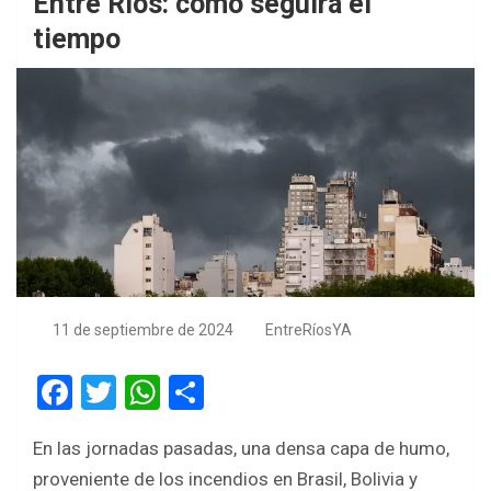
Entre Ríos: cómo seguirá el
tiempo
11 de septiembre de 2024
EntreRíosYA
F
T
W
S
a
wi
h
h
En las jornadas pasadas, una densa capa de humo,
ce
tt
at
ar
proveniente de los incendios en Brasil, Bolivia y