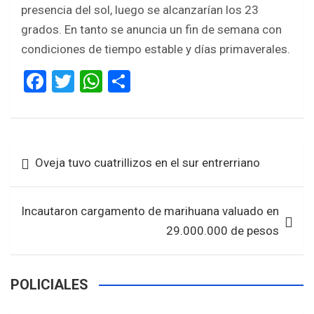
presencia del sol, luego se alcanzarían los 23
grados. En tanto se anuncia un fin de semana con
condiciones de tiempo estable y días primaverales.
F
T
W
S
a
wi
h
h
ce
tt
at
ar
b
er
s
e
Navegación
Oveja tuvo cuatrillizos en el sur entrerriano
o
A
de
o
p
entradas
k
p
Incautaron cargamento de marihuana valuado en
29.000.000 de pesos
POLICIALES