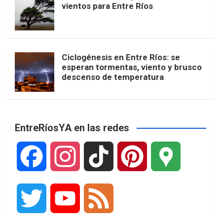
vientos para Entre Ríos
Ciclogénesis en Entre Ríos: se
esperan tormentas, viento y brusco
descenso de temperatura
EntreRíosYA en las redes
F
I
T
P
G
a
n
i
i
o
T
Y
F
c
s
k
n
o