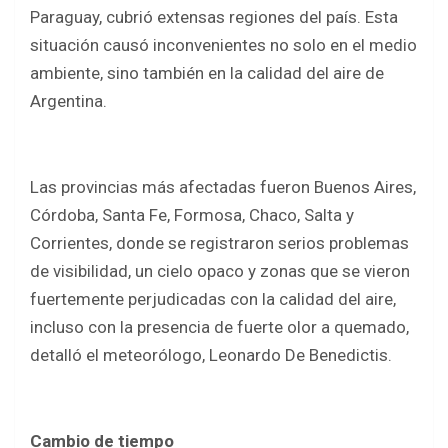
b
er
s
e
Paraguay, cubrió extensas regiones del país. Esta
o
A
situación causó inconvenientes no solo en el medio
o
p
ambiente, sino también en la calidad del aire de
k
p
Argentina.
Las provincias más afectadas fueron Buenos Aires,
Córdoba, Santa Fe, Formosa, Chaco, Salta y
Corrientes, donde se registraron serios problemas
de visibilidad, un cielo opaco y zonas que se vieron
fuertemente perjudicadas con la calidad del aire,
incluso con la presencia de fuerte olor a quemado,
detalló el meteorólogo, Leonardo De Benedictis.
Cambio de tiempo