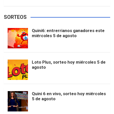
w
o
e
e
t
T
t
g
SORTEOS
i
u
e
b
a
o
e
l
Quini6: entrerrianos ganadores este
t
T
d
miércoles 5 de agosto
o
g
k
r
e
t
u
o
r
e
M
Loto Plus, sorteo hoy miércoles 5 de
e
b
agosto
k
a
s
a
r
e
m
t
p
Quini 6 en vivo, sorteo hoy miércoles
5 de agosto
s