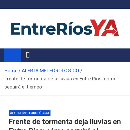
Skip
to
content
Noticias de Entre Ríos
Información de toda la provincia ahora
Home
ALERTA METEOROLÓGICO
Frente de tormenta deja lluvias en Entre Ríos: cómo
seguirá el tiempo
ALERTA METEOROLÓGICO
Frente de tormenta deja lluvias en