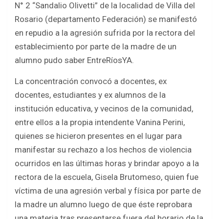
N° 2 “Sandalio Olivetti” de la localidad de Villa del
b
er
s
e
Rosario (departamento Federación) se manifestó
o
A
en repudio a la agresión sufrida por la rectora del
o
p
establecimiento por parte de la madre de un
k
p
alumno pudo saber EntreRíosYA.
La concentración convocó a docentes, ex
docentes, estudiantes y ex alumnos de la
institución educativa, y vecinos de la comunidad,
entre ellos a la propia intendente Vanina Perini,
quienes se hicieron presentes en el lugar para
manifestar su rechazo a los hechos de violencia
ocurridos en las últimas horas y brindar apoyo a la
rectora de la escuela, Gisela Brutomeso, quien fue
víctima de una agresión verbal y física por parte de
la madre un alumno luego de que éste reprobara
una materia tras presentarse fuera del horario de la