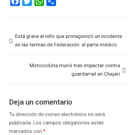
F
T
W
S
a
wi
h
h
ce
tt
at
ar
b
er
s
e
Navegación
Está grave el niño que protagonizó un incidente
o
A
de
en las termas de Federación: el parte médico
o
p
entradas
k
p
Motociclista murió tras impactar contra
guardarrail en Chajarí
Deja un comentario
Tu dirección de correo electrónico no será
publicada.
Los campos obligatorios están
marcados con
*