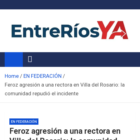
Skip
to
content
Noticias de Entre Ríos
Información de toda la provincia ahora
Home
EN FEDERACIÓN
Feroz agresión a una rectora en Villa del Rosario: la
comunidad repudió el incidente
EN FEDERACIÓN
Feroz agresión a una rectora en