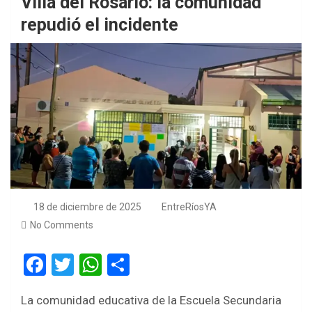
Villa del Rosario: la comunidad
repudió el incidente
18 de diciembre de 2025
EntreRíosYA
No Comments
F
T
W
S
a
wi
h
h
La comunidad educativa de la Escuela Secundaria
ce
tt
at
ar