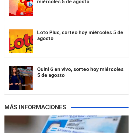
miércoles 5 de agosto
o
g
k
r
e
t
u
o
r
e
M
Loto Plus, sorteo hoy miércoles 5 de
e
b
agosto
k
a
s
a
r
e
m
t
p
Quini 6 en vivo, sorteo hoy miércoles
5 de agosto
s
MÁS INFORMACIONES