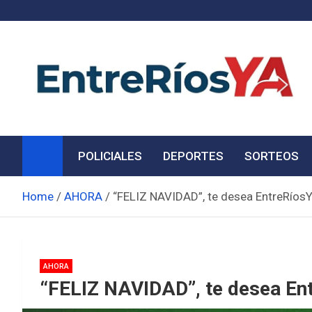
Skip
to
content
Noticias de Entre Ríos
Información de toda la provincia ahora
POLICIALES
DEPORTES
SORTEOS
Home
AHORA
“FELIZ NAVIDAD”, te desea EntreRíos
AHORA
“FELIZ NAVIDAD”, te desea En