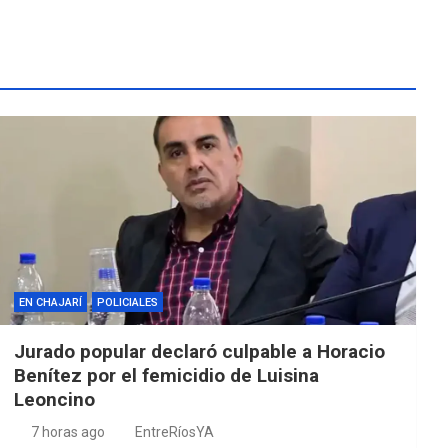
EN CHAJARÍ
POLICIALES
Jurado popular declaró culpable a Horacio
Benítez por el femicidio de Luisina
Leoncino
7 horas ago
EntreRíosYA