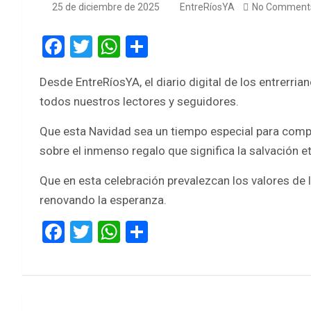
25 de diciembre de 2025
EntreRíosYA
No Comment
F
T
W
S
a
wi
h
h
Desde EntreRíosYA, el diario digital de los entrerr
ce
tt
at
ar
todos nuestros lectores y seguidores.
b
er
s
e
o
A
Que esta Navidad sea un tiempo especial para compar
sobre el inmenso regalo que significa la salvación e
o
p
k
p
Que en esta celebración prevalezcan los valores de l
renovando la esperanza.
F
T
W
S
a
wi
h
h
ce
tt
at
ar
b
er
s
e
Navegación