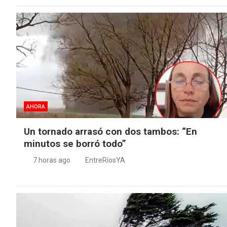
AHORA
Un tornado arrasó con dos tambos: “En
minutos se borró todo”
7 horas ago
EntreRíosYA