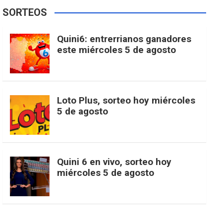
e
t
T
t
g
SORTEOS
i
u
e
b
a
o
e
l
Quini6: entrerrianos ganadores
t
T
d
este miércoles 5 de agosto
o
g
k
r
e
t
u
o
r
e
M
Loto Plus, sorteo hoy miércoles
e
b
5 de agosto
k
a
s
a
r
e
m
t
p
Quini 6 en vivo, sorteo hoy
miércoles 5 de agosto
s