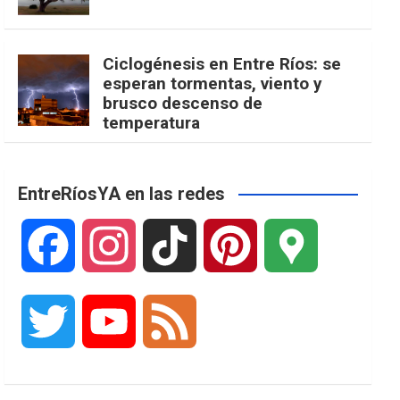
Ciclogénesis en Entre Ríos: se
esperan tormentas, viento y
brusco descenso de
temperatura
EntreRíosYA en las redes
F
I
T
P
G
a
n
i
i
o
T
Y
F
c
s
k
n
o
w
o
e