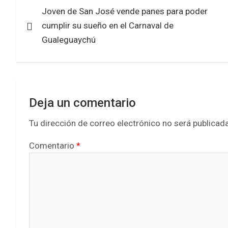
o
A
Joven de San José vende panes para poder
de
o
p
cumplir su sueño en el Carnaval de
k
p
entradas
Gualeguaychú
Deja un comentario
Tu dirección de correo electrónico no será publicada
Comentario
*