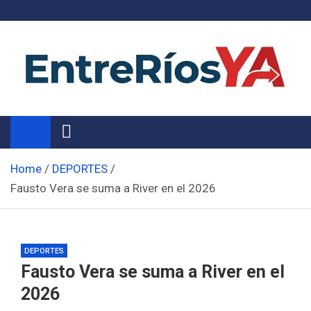
Skip
to
content
Noticias de Entre Ríos
Información de toda la provincia ahora
Home
DEPORTES
Fausto Vera se suma a River en el 2026
DEPORTES
Fausto Vera se suma a River en el
2026