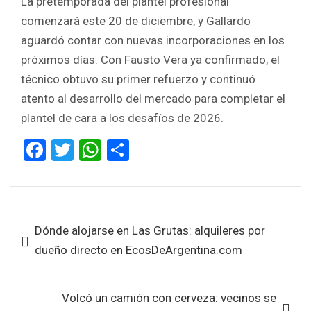
La pretemporada del plantel profesional
comenzará este 20 de diciembre, y Gallardo
aguardó contar con nuevas incorporaciones en los
próximos días. Con Fausto Vera ya confirmado, el
técnico obtuvo su primer refuerzo y continuó
atento al desarrollo del mercado para completar el
plantel de cara a los desafíos de 2026.
F
T
W
S
a
wi
h
h
ce
tt
at
ar
b
er
s
e
Navegación
Dónde alojarse en Las Grutas: alquileres por
o
A
de
dueño directo en EcosDeArgentina.com
o
p
entradas
k
p
Volcó un camión con cerveza: vecinos se