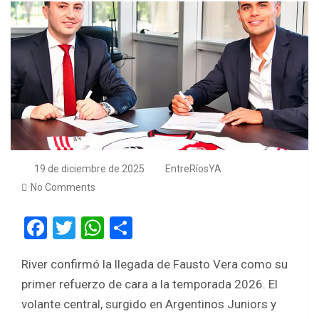
19 de diciembre de 2025
EntreRíosYA
No Comments
F
T
W
S
a
wi
h
h
River confirmó la llegada de Fausto Vera como su
ce
tt
at
ar
primer refuerzo de cara a la temporada 2026. El
b
er
s
e
volante central, surgido en Argentinos Juniors y